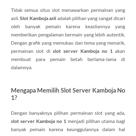
Tidak semua situs slot menawarkan permainan yang
asli.
Slot Kamboja asli
adalah pilihan yang sangat dicari
oleh banyak pemain karena keasliannya yang
memberikan pengalaman bermain yang lebih autentik.
Dengan grafik yang memukau dan tema yang menarik,
permainan slot di
slot server Kamboja no 1
akan
membuat para pemain betah berlama-lama di
dalamnya.
Mengapa Memilih Slot Server Kamboja No
1?
Dengan banyaknya pilihan permainan slot yang ada,
slot server Kamboja no 1
menjadi pilihan utama bagi
banyak pemain karena keunggulannya dalam hal