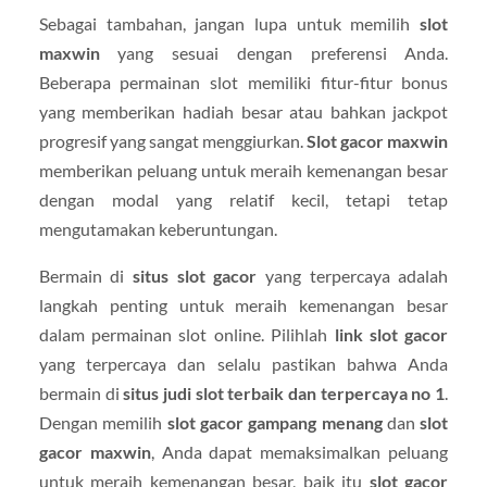
Sebagai tambahan, jangan lupa untuk memilih
slot
maxwin
yang sesuai dengan preferensi Anda.
Beberapa permainan slot memiliki fitur-fitur bonus
yang memberikan hadiah besar atau bahkan jackpot
progresif yang sangat menggiurkan.
Slot gacor maxwin
memberikan peluang untuk meraih kemenangan besar
dengan modal yang relatif kecil, tetapi tetap
mengutamakan keberuntungan.
Bermain di
situs slot gacor
yang terpercaya adalah
langkah penting untuk meraih kemenangan besar
dalam permainan slot online. Pilihlah
link slot gacor
yang terpercaya dan selalu pastikan bahwa Anda
bermain di
situs judi slot terbaik dan terpercaya no 1
.
Dengan memilih
slot gacor gampang menang
dan
slot
gacor maxwin
, Anda dapat memaksimalkan peluang
untuk meraih kemenangan besar, baik itu
slot gacor