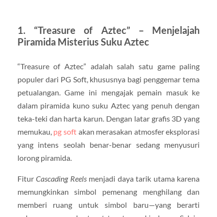
1. “Treasure of Aztec” – Menjelajah
Piramida Misterius Suku Aztec
“Treasure of Aztec” adalah salah satu game paling
populer dari PG Soft, khususnya bagi penggemar tema
petualangan. Game ini mengajak pemain masuk ke
dalam piramida kuno suku Aztec yang penuh dengan
teka-teki dan harta karun. Dengan latar grafis 3D yang
memukau,
pg soft
akan merasakan atmosfer eksplorasi
yang intens seolah benar-benar sedang menyusuri
lorong piramida.
Fitur
Cascading Reels
menjadi daya tarik utama karena
memungkinkan simbol pemenang menghilang dan
memberi ruang untuk simbol baru—yang berarti