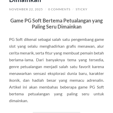
NOVEMBER 22, 2025
/
0 COMMENTS
/
STICKY
Game PG Soft Bertema Petualangan yang
Paling Seru Dimainkan
PG Soft dikenal sebagai salah satu pengembang game
slot yang selalu menghadirkan grafis menawan, alur
cerita menarik, serta fitur yang membuat pemain betah
berlama-lama. Dari banyaknya tema yang tersedia,
genre petualangan menjadi salah satu favorit karena
menawarkan sensasi eksplorasi dunia baru, karakter
ikonik, dan hadiah besar yang memacu adrenalin.
Artikel ini akan membahas beberapa game PG Soft
bertema petualangan yang paling seru untuk
dimainkan.