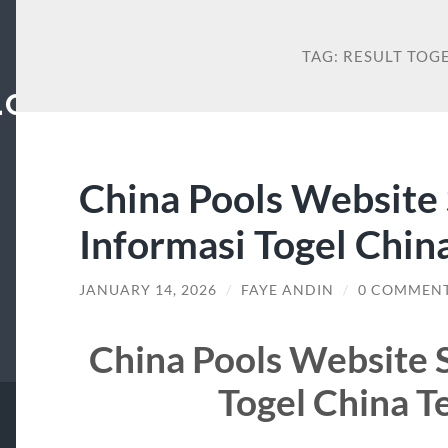
TAG:
RESULT TOG
.COM
China Pools Website
Informasi Togel Chin
JANUARY 14, 2026
/
FAYE ANDIN
/
0 COMMEN
China Pools Website 
Togel China T