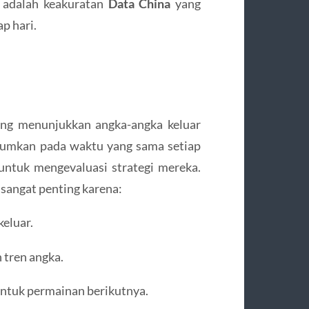
a adalah keakuratan
Data China
yang
ap hari.
ang menunjukkan angka-angka keluar
umumkan pada waktu yang sama setiap
untuk mengevaluasi strategi mereka.
 sangat penting karena:
eluar.
tren angka.
ntuk permainan berikutnya.