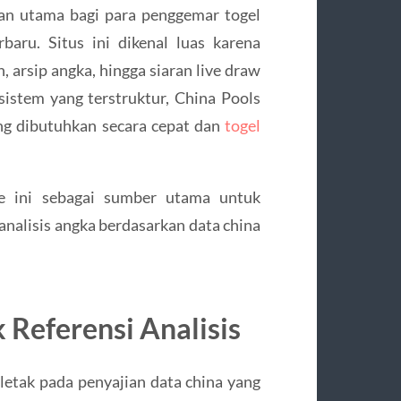
kan utama bagi para penggemar togel
baru. Situs ini dikenal luas karena
, arsip angka, hingga siaran live draw
sistem yang terstruktur, China Pools
g dibutuhkan secara cepat dan
togel
e ini sebagai sumber utama untuk
nalisis angka berdasarkan data china
 Referensi Analisis
letak pada penyajian data china yang