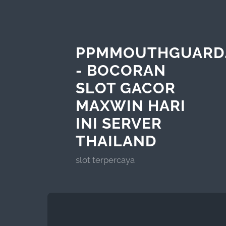
PPMMOUTHGUARD
- BOCORAN
SLOT GACOR
MAXWIN HARI
INI SERVER
THAILAND
slot terpercaya