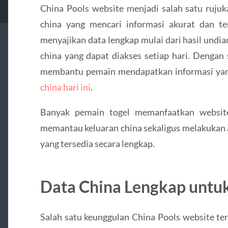
China Pools website menjadi salah satu ruju
china yang mencari informasi akurat dan ter
menyajikan data lengkap mulai dari hasil undian
china yang dapat diakses setiap hari. Dengan 
membantu pemain mendapatkan informasi yan
china hari ini
.
Banyak pemain togel memanfaatkan websit
memantau keluaran china sekaligus melakukan a
yang tersedia secara lengkap.
Data China Lengkap untuk
Salah satu keunggulan China Pools website ter