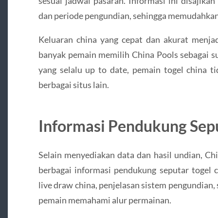
sesuai jadwal pasaran. Informasi ini disajikan
dan periode pengundian, sehingga memudahka
Keluaran china yang cepat dan akurat menja
banyak pemain memilih China Pools sebagai s
yang selalu up to date, pemain togel china ti
berbagai situs lain.
Informasi Pendukung Sepu
Selain menyediakan data dan hasil undian, Ch
berbagai informasi pendukung seputar togel c
live draw china, penjelasan sistem pengundia
pemain memahami alur permainan.