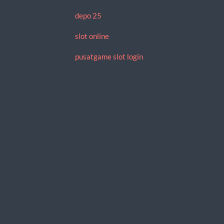
depo 25
slot online
pusatgame slot login