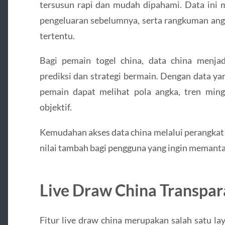
tersusun rapi dan mudah dipahami. Data ini m
pengeluaran sebelumnya, serta rangkuman ang
tertentu.
Bagi pemain togel china, data china menj
prediksi dan strategi bermain. Dengan data yan
pemain dapat melihat pola angka, tren min
objektif.
Kemudahan akses data china melalui perangkat
nilai tambah bagi pengguna yang ingin memanta
Live Draw China Transpar
Fitur live draw china merupakan salah satu l