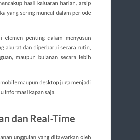
encakup hasil keluaran harian, arsip
ka yang sering muncul dalam periode
adi elemen penting dalam menyusun
g akurat dan diperbarui secara rutin,
gguan, maupun bulanan secara lebih
 mobile maupun desktop juga menjadi
u informasi kapan saja.
an dan Real-Time
ayanan unggulan yang ditawarkan oleh