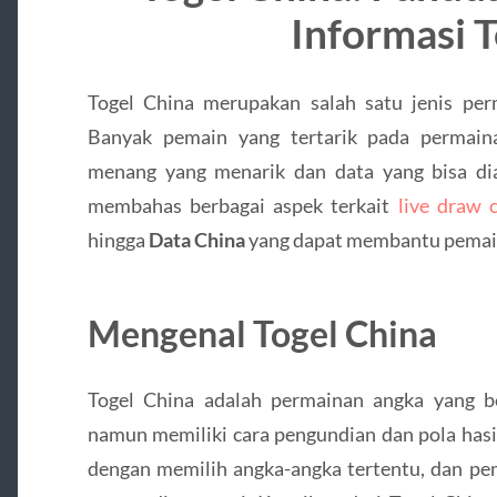
Informasi 
Togel China merupakan salah satu jenis per
Banyak pemain yang tertarik pada permain
menang yang menarik dan data yang bisa diana
membahas berbagai aspek terkait
live draw 
hingga
Data China
yang dapat membantu pemai
Mengenal Togel China
Togel China adalah permainan angka yang ber
namun memiliki cara pengundian dan pola hasi
dengan memilih angka-angka tertentu, dan pe