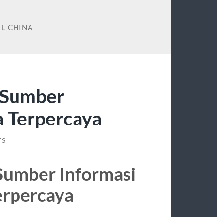
EL CHINA
 Sumber
a Terpercaya
TS
Sumber Informasi
erpercaya