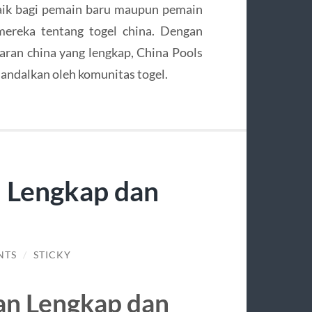
aik bagi pemain baru maupun pemain
reka tentang togel china. Dengan
uaran china yang lengkap, China Pools
iandalkan oleh komunitas togel.
n Lengkap dan
NTS
/
STICKY
an Lengkap dan