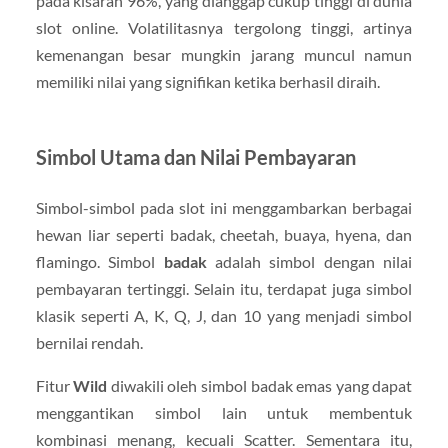
pada kisaran 96%, yang dianggap cukup tinggi di dunia
slot online. Volatilitasnya tergolong tinggi, artinya
kemenangan besar mungkin jarang muncul namun
memiliki nilai yang signifikan ketika berhasil diraih.
Simbol Utama dan Nilai Pembayaran
Simbol-simbol pada slot ini menggambarkan berbagai
hewan liar seperti badak, cheetah, buaya, hyena, dan
flamingo. Simbol
badak
adalah simbol dengan nilai
pembayaran tertinggi. Selain itu, terdapat juga simbol
klasik seperti A, K, Q, J, dan 10 yang menjadi simbol
bernilai rendah.
Fitur
Wild
diwakili oleh simbol badak emas yang dapat
menggantikan simbol lain untuk membentuk
kombinasi menang, kecuali Scatter. Sementara itu,