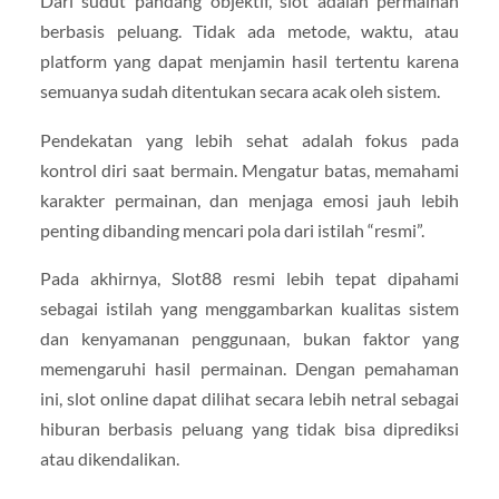
Dari sudut pandang objektif, slot adalah permainan
berbasis peluang. Tidak ada metode, waktu, atau
platform yang dapat menjamin hasil tertentu karena
semuanya sudah ditentukan secara acak oleh sistem.
Pendekatan yang lebih sehat adalah fokus pada
kontrol diri saat bermain. Mengatur batas, memahami
karakter permainan, dan menjaga emosi jauh lebih
penting dibanding mencari pola dari istilah “resmi”.
Pada akhirnya, Slot88 resmi lebih tepat dipahami
sebagai istilah yang menggambarkan kualitas sistem
dan kenyamanan penggunaan, bukan faktor yang
memengaruhi hasil permainan. Dengan pemahaman
ini, slot online dapat dilihat secara lebih netral sebagai
hiburan berbasis peluang yang tidak bisa diprediksi
atau dikendalikan.