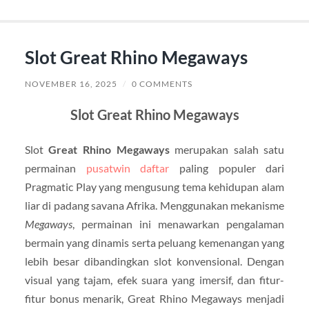
Slot Great Rhino Megaways
NOVEMBER 16, 2025
/
0 COMMENTS
Slot Great Rhino Megaways
Slot
Great Rhino Megaways
merupakan salah satu
permainan
pusatwin daftar
paling populer dari
Pragmatic Play yang mengusung tema kehidupan alam
liar di padang savana Afrika. Menggunakan mekanisme
Megaways
, permainan ini menawarkan pengalaman
bermain yang dinamis serta peluang kemenangan yang
lebih besar dibandingkan slot konvensional. Dengan
visual yang tajam, efek suara yang imersif, dan fitur-
fitur bonus menarik, Great Rhino Megaways menjadi