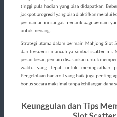
tinggi pula hadiah yang bisa didapatkan. Be
jackpot progresif yang bisa diaktifkan melalui 
permainan ini sangat menarik bagi pemain yan
untuk menang.
Strategi utama dalam bermain Mahjong Slot 
dan frekuensi munculnya simbol scatter ini
peran besar, pemain disarankan untuk memper
waktu yang tepat untuk meningkatkan pe
Pengelolaan bankroll yang baik juga penting 
bonus secara maksimal tanpa kehilangan dana s
Keunggulan dan Tips Me
Slot Scatte