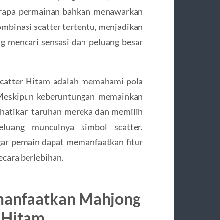
berapa permainan bahkan menawarkan
kombinasi scatter tertentu, menjadikan
g mencari sensasi dan peluang besar
Scatter Hitam adalah memahami pola
. Meskipun keberuntungan memainkan
hatikan taruhan mereka dan memilih
luang munculnya simbol scatter.
agar pemain dapat memanfaatkan fitur
ecara berlebihan.
manfaatkan Mahjong
r Hitam