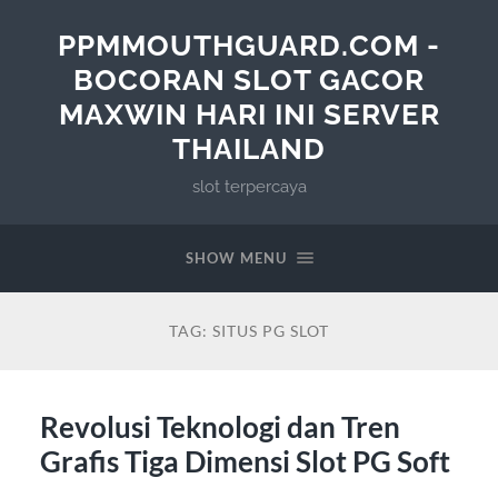
PPMMOUTHGUARD.COM -
BOCORAN SLOT GACOR
MAXWIN HARI INI SERVER
THAILAND
slot terpercaya
SHOW MENU
TAG:
SITUS PG SLOT
Revolusi Teknologi dan Tren
Grafis Tiga Dimensi Slot PG Soft