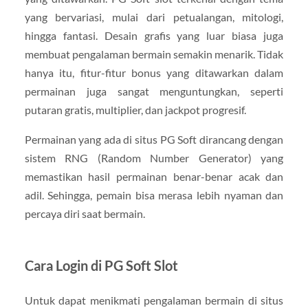
yang bervariasi, mulai dari petualangan, mitologi,
hingga fantasi. Desain grafis yang luar biasa juga
membuat pengalaman bermain semakin menarik. Tidak
hanya itu, fitur-fitur bonus yang ditawarkan dalam
permainan juga sangat menguntungkan, seperti
putaran gratis, multiplier, dan jackpot progresif.
Permainan yang ada di situs PG Soft dirancang dengan
sistem RNG (Random Number Generator) yang
memastikan hasil permainan benar-benar acak dan
adil. Sehingga, pemain bisa merasa lebih nyaman dan
percaya diri saat bermain.
Cara Login di PG Soft Slot
Untuk dapat menikmati pengalaman bermain di situs