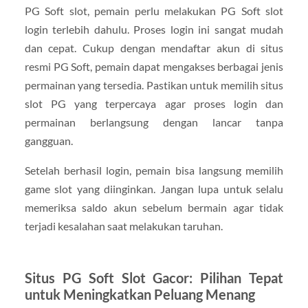
PG Soft slot, pemain perlu melakukan PG Soft slot
login terlebih dahulu. Proses login ini sangat mudah
dan cepat. Cukup dengan mendaftar akun di situs
resmi PG Soft, pemain dapat mengakses berbagai jenis
permainan yang tersedia. Pastikan untuk memilih situs
slot PG yang terpercaya agar proses login dan
permainan berlangsung dengan lancar tanpa
gangguan.
Setelah berhasil login, pemain bisa langsung memilih
game slot yang diinginkan. Jangan lupa untuk selalu
memeriksa saldo akun sebelum bermain agar tidak
terjadi kesalahan saat melakukan taruhan.
Situs PG Soft Slot Gacor: Pilihan Tepat
untuk Meningkatkan Peluang Menang