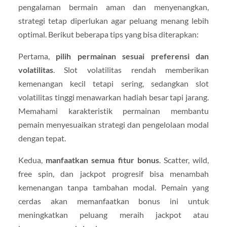
pengalaman bermain aman dan menyenangkan,
strategi tetap diperlukan agar peluang menang lebih
optimal. Berikut beberapa tips yang bisa diterapkan:
Pertama,
pilih permainan sesuai preferensi dan
volatilitas
. Slot volatilitas rendah memberikan
kemenangan kecil tetapi sering, sedangkan slot
volatilitas tinggi menawarkan hadiah besar tapi jarang.
Memahami karakteristik permainan membantu
pemain menyesuaikan strategi dan pengelolaan modal
dengan tepat.
Kedua,
manfaatkan semua fitur bonus
. Scatter, wild,
free spin, dan jackpot progresif bisa menambah
kemenangan tanpa tambahan modal. Pemain yang
cerdas akan memanfaatkan bonus ini untuk
meningkatkan peluang meraih jackpot atau