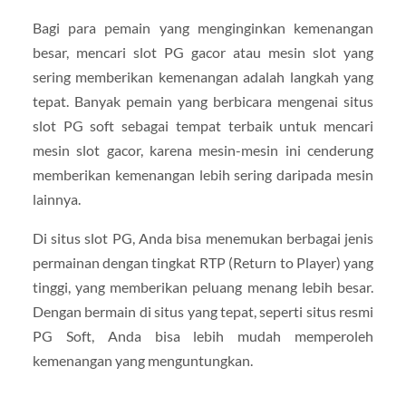
Bagi para pemain yang menginginkan kemenangan
besar, mencari slot PG gacor atau mesin slot yang
sering memberikan kemenangan adalah langkah yang
tepat. Banyak pemain yang berbicara mengenai situs
slot PG soft sebagai tempat terbaik untuk mencari
mesin slot gacor, karena mesin-mesin ini cenderung
memberikan kemenangan lebih sering daripada mesin
lainnya.
Di situs slot PG, Anda bisa menemukan berbagai jenis
permainan dengan tingkat RTP (Return to Player) yang
tinggi, yang memberikan peluang menang lebih besar.
Dengan bermain di situs yang tepat, seperti situs resmi
PG Soft, Anda bisa lebih mudah memperoleh
kemenangan yang menguntungkan.