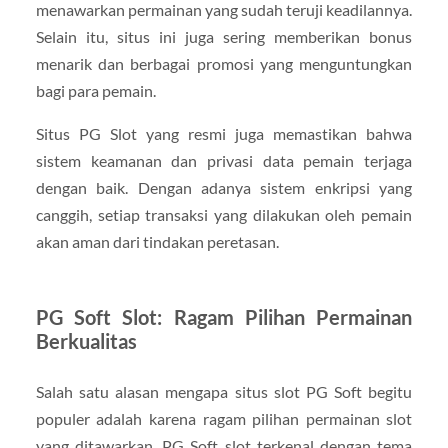
menawarkan permainan yang sudah teruji keadilannya.
Selain itu, situs ini juga sering memberikan bonus
menarik dan berbagai promosi yang menguntungkan
bagi para pemain.
Situs PG Slot yang resmi juga memastikan bahwa
sistem keamanan dan privasi data pemain terjaga
dengan baik. Dengan adanya sistem enkripsi yang
canggih, setiap transaksi yang dilakukan oleh pemain
akan aman dari tindakan peretasan.
PG Soft Slot: Ragam Pilihan Permainan
Berkualitas
Salah satu alasan mengapa situs slot PG Soft begitu
populer adalah karena ragam pilihan permainan slot
yang ditawarkan. PG Soft slot terkenal dengan tema