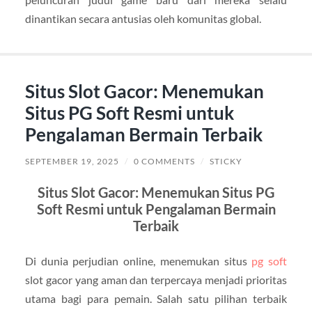
dinantikan secara antusias oleh komunitas global.
Situs Slot Gacor: Menemukan
Situs PG Soft Resmi untuk
Pengalaman Bermain Terbaik
SEPTEMBER 19, 2025
/
0 COMMENTS
/
STICKY
Situs Slot Gacor: Menemukan Situs PG
Soft Resmi untuk Pengalaman Bermain
Terbaik
Di dunia perjudian online, menemukan situs
pg soft
slot gacor yang aman dan terpercaya menjadi prioritas
utama bagi para pemain. Salah satu pilihan terbaik