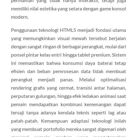
permainan yang tidak hanya interaktif, tetapi juga
memiliki nilai estetika yang setara dengan game konsol
modern.
Penggunaan teknologi HTML5 menjadi fondasi utama
yang memungkinkan visual mewah tersebut berjalan
dengan sangat ringan di berbagai perangkat, mulai dari
ponsel pintar kelas entri hingga tablet premium. Sistem
ini memastikan bahwa konsumsi daya baterai tetap
efisien dan beban pemrosesan data tidak membuat
perangkat menjadi panas. Melalui optimalisasi
rendering grafis yang cermat, transisi antar halaman,
perputaran gulungan, hingga efek ledakan animasi saat
pemain mendapatkan kombinasi kemenangan dapat
tersaji tanpa adanya kendala teknis seperti lag atau
patah-patah. Kemampuan adaptasi teknologi inilah
yang membuat portofolio mereka sangat digemari oleh