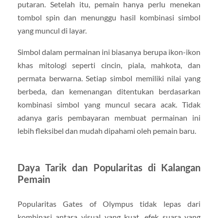
putaran. Setelah itu, pemain hanya perlu menekan
tombol spin dan menunggu hasil kombinasi simbol
yang muncul di layar.
Simbol dalam permainan ini biasanya berupa ikon-ikon
khas mitologi seperti cincin, piala, mahkota, dan
permata berwarna. Setiap simbol memiliki nilai yang
berbeda, dan kemenangan ditentukan berdasarkan
kombinasi simbol yang muncul secara acak. Tidak
adanya garis pembayaran membuat permainan ini
lebih fleksibel dan mudah dipahami oleh pemain baru.
Daya Tarik dan Popularitas di Kalangan
Pemain
Popularitas
Gates of Olympus
tidak lepas dari
kombinasi antara visual yang kuat, efek suara yang