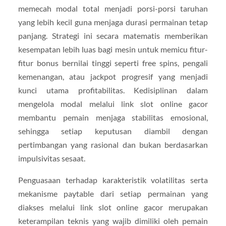
memecah modal total menjadi porsi-porsi taruhan
yang lebih kecil guna menjaga durasi permainan tetap
panjang. Strategi ini secara matematis memberikan
kesempatan lebih luas bagi mesin untuk memicu fitur-
fitur bonus bernilai tinggi seperti free spins, pengali
kemenangan, atau jackpot progresif yang menjadi
kunci utama profitabilitas. Kedisiplinan dalam
mengelola modal melalui link slot online gacor
membantu pemain menjaga stabilitas emosional,
sehingga setiap keputusan diambil dengan
pertimbangan yang rasional dan bukan berdasarkan
impulsivitas sesaat.
Penguasaan terhadap karakteristik volatilitas serta
mekanisme paytable dari setiap permainan yang
diakses melalui link slot online gacor merupakan
keterampilan teknis yang wajib dimiliki oleh pemain