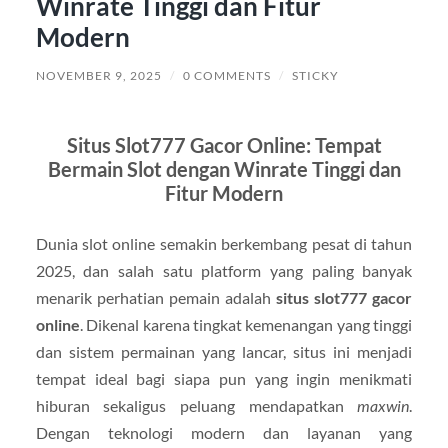
Winrate Tinggi dan Fitur
Modern
NOVEMBER 9, 2025
/
0 COMMENTS
/
STICKY
Situs Slot777 Gacor Online: Tempat
Bermain Slot dengan Winrate Tinggi dan
Fitur Modern
Dunia slot online semakin berkembang pesat di tahun
2025, dan salah satu platform yang paling banyak
menarik perhatian pemain adalah
situs slot777 gacor
online
. Dikenal karena tingkat kemenangan yang tinggi
dan sistem permainan yang lancar, situs ini menjadi
tempat ideal bagi siapa pun yang ingin menikmati
hiburan sekaligus peluang mendapatkan
maxwin
.
Dengan teknologi modern dan layanan yang