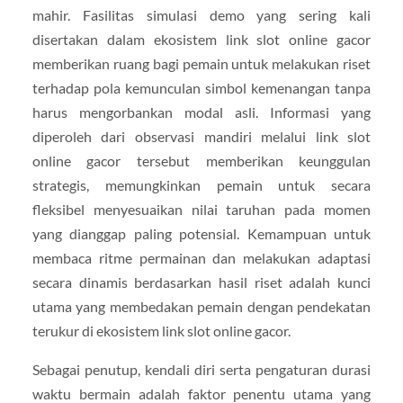
mahir. Fasilitas simulasi demo yang sering kali
disertakan dalam ekosistem link slot online gacor
memberikan ruang bagi pemain untuk melakukan riset
terhadap pola kemunculan simbol kemenangan tanpa
harus mengorbankan modal asli. Informasi yang
diperoleh dari observasi mandiri melalui link slot
online gacor tersebut memberikan keunggulan
strategis, memungkinkan pemain untuk secara
fleksibel menyesuaikan nilai taruhan pada momen
yang dianggap paling potensial. Kemampuan untuk
membaca ritme permainan dan melakukan adaptasi
secara dinamis berdasarkan hasil riset adalah kunci
utama yang membedakan pemain dengan pendekatan
terukur di ekosistem link slot online gacor.
Sebagai penutup, kendali diri serta pengaturan durasi
waktu bermain adalah faktor penentu utama yang