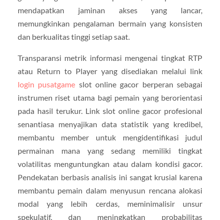
mendapatkan jaminan akses yang lancar,
memungkinkan pengalaman bermain yang konsisten
dan berkualitas tinggi setiap saat.
Transparansi metrik informasi mengenai tingkat RTP
atau Return to Player yang disediakan melalui link
login pusatgame
slot online gacor berperan sebagai
instrumen riset utama bagi pemain yang berorientasi
pada hasil terukur. Link slot online gacor profesional
senantiasa menyajikan data statistik yang kredibel,
membantu member untuk mengidentifikasi judul
permainan mana yang sedang memiliki tingkat
volatilitas menguntungkan atau dalam kondisi gacor.
Pendekatan berbasis analisis ini sangat krusial karena
membantu pemain dalam menyusun rencana alokasi
modal yang lebih cerdas, meminimalisir unsur
spekulatif, dan meningkatkan probabilitas