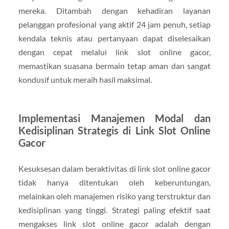
mereka. Ditambah dengan kehadiran layanan
pelanggan profesional yang aktif 24 jam penuh, setiap
kendala teknis atau pertanyaan dapat diselesaikan
dengan cepat melalui link slot online gacor,
memastikan suasana bermain tetap aman dan sangat
kondusif untuk meraih hasil maksimal.
Implementasi Manajemen Modal dan
Kedisiplinan Strategis di Link Slot Online
Gacor
Kesuksesan dalam beraktivitas di link slot online gacor
tidak hanya ditentukan oleh keberuntungan,
melainkan oleh manajemen risiko yang terstruktur dan
kedisiplinan yang tinggi. Strategi paling efektif saat
mengakses link slot online gacor adalah dengan