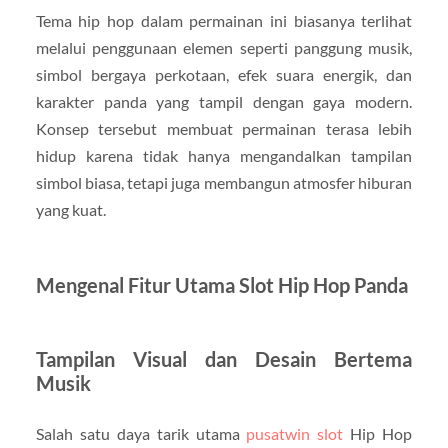
Tema hip hop dalam permainan ini biasanya terlihat
melalui penggunaan elemen seperti panggung musik,
simbol bergaya perkotaan, efek suara energik, dan
karakter panda yang tampil dengan gaya modern.
Konsep tersebut membuat permainan terasa lebih
hidup karena tidak hanya mengandalkan tampilan
simbol biasa, tetapi juga membangun atmosfer hiburan
yang kuat.
Mengenal Fitur Utama Slot Hip Hop Panda
Tampilan Visual dan Desain Bertema
Musik
Salah satu daya tarik utama
pusatwin slot
Hip Hop