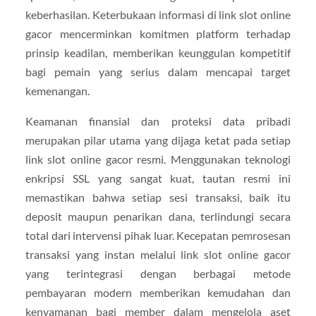
keberhasilan. Keterbukaan informasi di link slot online
gacor mencerminkan komitmen platform terhadap
prinsip keadilan, memberikan keunggulan kompetitif
bagi pemain yang serius dalam mencapai target
kemenangan.
Keamanan finansial dan proteksi data pribadi
merupakan pilar utama yang dijaga ketat pada setiap
link slot online gacor resmi. Menggunakan teknologi
enkripsi SSL yang sangat kuat, tautan resmi ini
memastikan bahwa setiap sesi transaksi, baik itu
deposit maupun penarikan dana, terlindungi secara
total dari intervensi pihak luar. Kecepatan pemrosesan
transaksi yang instan melalui link slot online gacor
yang terintegrasi dengan berbagai metode
pembayaran modern memberikan kemudahan dan
kenyamanan bagi member dalam mengelola aset