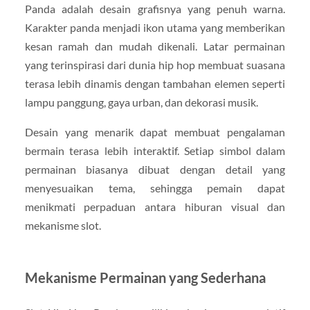
Panda adalah desain grafisnya yang penuh warna.
Karakter panda menjadi ikon utama yang memberikan
kesan ramah dan mudah dikenali. Latar permainan
yang terinspirasi dari dunia hip hop membuat suasana
terasa lebih dinamis dengan tambahan elemen seperti
lampu panggung, gaya urban, dan dekorasi musik.
Desain yang menarik dapat membuat pengalaman
bermain terasa lebih interaktif. Setiap simbol dalam
permainan biasanya dibuat dengan detail yang
menyesuaikan tema, sehingga pemain dapat
menikmati perpaduan antara hiburan visual dan
mekanisme slot.
Mekanisme Permainan yang Sederhana