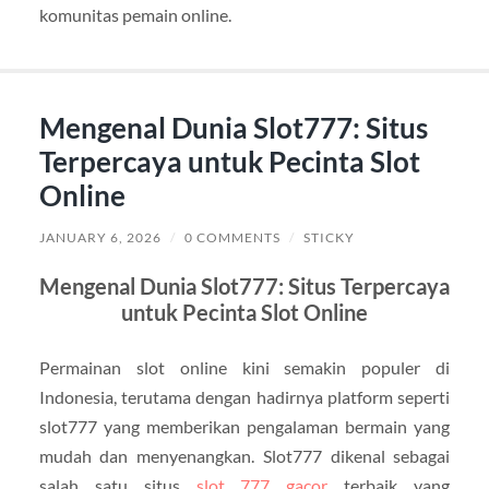
komunitas pemain online.
Mengenal Dunia Slot777: Situs
Terpercaya untuk Pecinta Slot
Online
JANUARY 6, 2026
/
0 COMMENTS
/
STICKY
Mengenal Dunia Slot777: Situs Terpercaya
untuk Pecinta Slot Online
Permainan slot online kini semakin populer di
Indonesia, terutama dengan hadirnya platform seperti
slot777 yang memberikan pengalaman bermain yang
mudah dan menyenangkan. Slot777 dikenal sebagai
salah satu situs
slot 777 gacor
terbaik yang