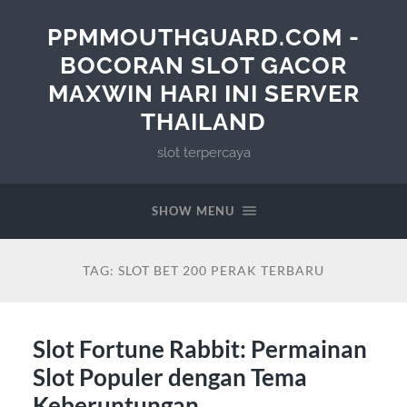
PPMMOUTHGUARD.COM -
BOCORAN SLOT GACOR
MAXWIN HARI INI SERVER
THAILAND
slot terpercaya
SHOW MENU
TAG:
SLOT BET 200 PERAK TERBARU
Slot Fortune Rabbit: Permainan
Slot Populer dengan Tema
Keberuntungan