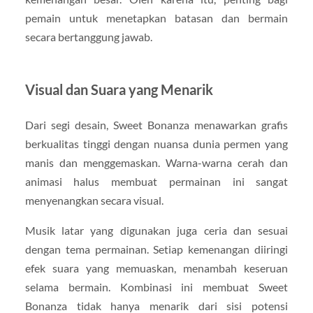
pemain untuk menetapkan batasan dan bermain
secara bertanggung jawab.
Visual dan Suara yang Menarik
Dari segi desain, Sweet Bonanza menawarkan grafis
berkualitas tinggi dengan nuansa dunia permen yang
manis dan menggemaskan. Warna-warna cerah dan
animasi halus membuat permainan ini sangat
menyenangkan secara visual.
Musik latar yang digunakan juga ceria dan sesuai
dengan tema permainan. Setiap kemenangan diiringi
efek suara yang memuaskan, menambah keseruan
selama bermain. Kombinasi ini membuat Sweet
Bonanza tidak hanya menarik dari sisi potensi