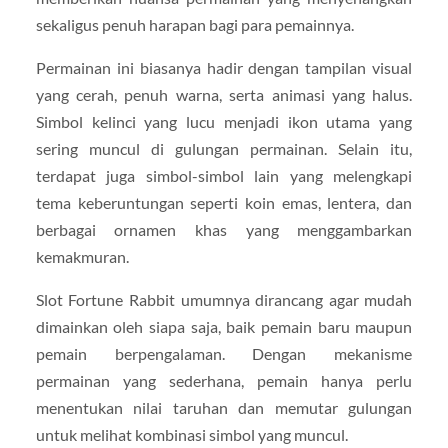
sekaligus penuh harapan bagi para pemainnya.
Permainan ini biasanya hadir dengan tampilan visual
yang cerah, penuh warna, serta animasi yang halus.
Simbol kelinci yang lucu menjadi ikon utama yang
sering muncul di gulungan permainan. Selain itu,
terdapat juga simbol-simbol lain yang melengkapi
tema keberuntungan seperti koin emas, lentera, dan
berbagai ornamen khas yang menggambarkan
kemakmuran.
Slot Fortune Rabbit umumnya dirancang agar mudah
dimainkan oleh siapa saja, baik pemain baru maupun
pemain berpengalaman. Dengan mekanisme
permainan yang sederhana, pemain hanya perlu
menentukan nilai taruhan dan memutar gulungan
untuk melihat kombinasi simbol yang muncul.