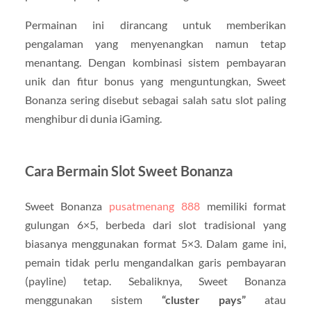
Permainan ini dirancang untuk memberikan
pengalaman yang menyenangkan namun tetap
menantang. Dengan kombinasi sistem pembayaran
unik dan fitur bonus yang menguntungkan, Sweet
Bonanza sering disebut sebagai salah satu slot paling
menghibur di dunia iGaming.
Cara Bermain Slot Sweet Bonanza
Sweet Bonanza
pusatmenang 888
memiliki format
gulungan 6×5, berbeda dari slot tradisional yang
biasanya menggunakan format 5×3. Dalam game ini,
pemain tidak perlu mengandalkan garis pembayaran
(payline) tetap. Sebaliknya, Sweet Bonanza
menggunakan sistem
“cluster pays”
atau