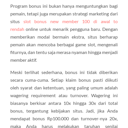
Program bonus ini bukan hanya menguntungkan bagi
pemain, tetapi juga merupakan strategi marketing dari
situs
slot bonus new member 100 di awal to
rendah
online untuk menarik pengguna baru. Dengan
memberikan modal bermain ekstra, situs berharap
pemain akan mencoba berbagai game slot, mengenali
fiturnya, dan tentu saja merasa nyaman hingga menjadi
member aktif.
Meski terlihat sederhana, bonus ini tidak diberikan
secara cuma-cuma. Setiap klaim bonus pasti diikuti
oleh syarat dan ketentuan, yang paling umum adalah
wagering requirement atau turnover. Wagering ini
biasanya berkisar antara 10x hingga 30x dari total
bonus, tergantung kebijakan situs. Jadi, jika Anda
mendapat bonus Rp100.000 dan turnover-nya 20x,
maka Anda harus melakukan taruhan senilai