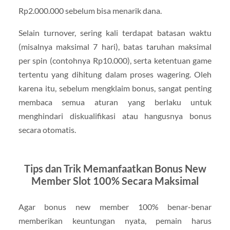
Rp2.000.000 sebelum bisa menarik dana.
Selain turnover, sering kali terdapat batasan waktu
(misalnya maksimal 7 hari), batas taruhan maksimal
per spin (contohnya Rp10.000), serta ketentuan game
tertentu yang dihitung dalam proses wagering. Oleh
karena itu, sebelum mengklaim bonus, sangat penting
membaca semua aturan yang berlaku untuk
menghindari diskualifikasi atau hangusnya bonus
secara otomatis.
Tips dan Trik Memanfaatkan Bonus New
Member Slot 100% Secara Maksimal
Agar bonus new member 100% benar-benar
memberikan keuntungan nyata, pemain harus