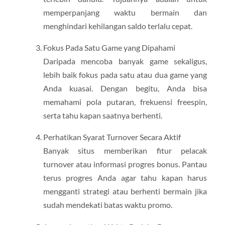
memperpanjang waktu bermain dan
menghindari kehilangan saldo terlalu cepat.
Fokus Pada Satu Game yang Dipahami
Daripada mencoba banyak game sekaligus,
lebih baik fokus pada satu atau dua game yang
Anda kuasai. Dengan begitu, Anda bisa
memahami pola putaran, frekuensi freespin,
serta tahu kapan saatnya berhenti.
Perhatikan Syarat Turnover Secara Aktif
Banyak situs memberikan fitur pelacak
turnover atau informasi progres bonus. Pantau
terus progres Anda agar tahu kapan harus
mengganti strategi atau berhenti bermain jika
sudah mendekati batas waktu promo.