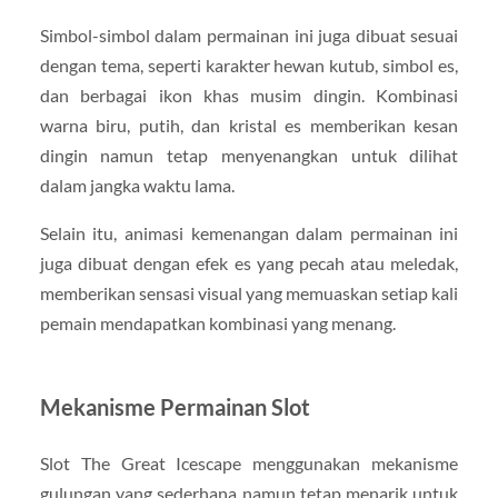
Simbol-simbol dalam permainan ini juga dibuat sesuai
dengan tema, seperti karakter hewan kutub, simbol es,
dan berbagai ikon khas musim dingin. Kombinasi
warna biru, putih, dan kristal es memberikan kesan
dingin namun tetap menyenangkan untuk dilihat
dalam jangka waktu lama.
Selain itu, animasi kemenangan dalam permainan ini
juga dibuat dengan efek es yang pecah atau meledak,
memberikan sensasi visual yang memuaskan setiap kali
pemain mendapatkan kombinasi yang menang.
Mekanisme Permainan Slot
Slot The Great Icescape menggunakan mekanisme
gulungan yang sederhana namun tetap menarik untuk