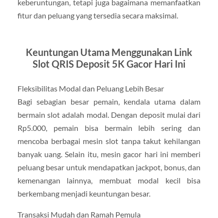
keberuntungan, tetapi juga bagaimana memanfaatkan
fitur dan peluang yang tersedia secara maksimal.
Keuntungan Utama Menggunakan Link
Slot QRIS Deposit 5K Gacor Hari Ini
Fleksibilitas Modal dan Peluang Lebih Besar
Bagi sebagian besar pemain, kendala utama dalam
bermain slot adalah modal. Dengan deposit mulai dari
Rp5.000, pemain bisa bermain lebih sering dan
mencoba berbagai mesin slot tanpa takut kehilangan
banyak uang. Selain itu, mesin gacor hari ini memberi
peluang besar untuk mendapatkan jackpot, bonus, dan
kemenangan lainnya, membuat modal kecil bisa
berkembang menjadi keuntungan besar.
Transaksi Mudah dan Ramah Pemula