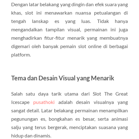
Dengan latar belakang yang dingin dan efek suara yang
khas, slot ini menawarkan nuansa petualangan di
tengah lanskap es yang luas. Tidak hanya
mengandalkan tampilan visual, permainan ini juga
menghadirkan fitur-fitur menarik yang membuatnya
digemari oleh banyak pemain slot online di berbagai
platform.
Tema dan Desain Visual yang Menarik
Salah satu daya tarik utama dari Slot The Great
Icescape
pusathoki
adalah desain visualnya yang
sangat detail. Latar belakang permainan menampilkan
pegunungan es, bongkahan es besar, serta animasi
salju yang terus bergerak, menciptakan suasana yang
hidup dan dinamis.