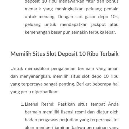
deposit 10 ribu menawarkan fitur dan bonus
menarik yang meningkatkan peluang pemain
untuk menang. Dengan slot gacor depo 10k,
peluang untuk mendapatkan jackpot atau
kemenangan besar pun semakin terbuka lebar.
Memilih Situs Slot Deposit 10 Ribu Terbaik
Untuk memastikan pengalaman bermain yang aman
dan menyenangkan, memilih situs slot depo 10 ribu
yang terpercaya sangat penting. Berikut beberapa hal
yang perlu diperhatikan:
Lisensi Resmi: Pastikan situs tempat Anda
bermain memiliki lisensi resmi dan diatur oleh
badan pengawas perjudian yang terpercaya. Ini
akan memberi jaminan bahwa permainan yang