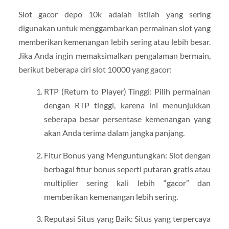
Slot gacor depo 10k adalah istilah yang sering
digunakan untuk menggambarkan permainan slot yang
memberikan kemenangan lebih sering atau lebih besar.
Jika Anda ingin memaksimalkan pengalaman bermain,
berikut beberapa ciri slot 10000 yang gacor:
RTP (Return to Player) Tinggi: Pilih permainan
dengan RTP tinggi, karena ini menunjukkan
seberapa besar persentase kemenangan yang
akan Anda terima dalam jangka panjang.
Fitur Bonus yang Menguntungkan: Slot dengan
berbagai fitur bonus seperti putaran gratis atau
multiplier sering kali lebih “gacor” dan
memberikan kemenangan lebih sering.
Reputasi Situs yang Baik: Situs yang terpercaya