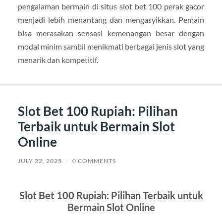
pengalaman bermain di situs slot bet 100 perak gacor
menjadi lebih menantang dan mengasyikkan. Pemain
bisa merasakan sensasi kemenangan besar dengan
modal minim sambil menikmati berbagai jenis slot yang
menarik dan kompetitif.
Slot Bet 100 Rupiah: Pilihan
Terbaik untuk Bermain Slot
Online
JULY 22, 2025
/
0 COMMENTS
Slot Bet 100 Rupiah: Pilihan Terbaik untuk
Bermain Slot Online