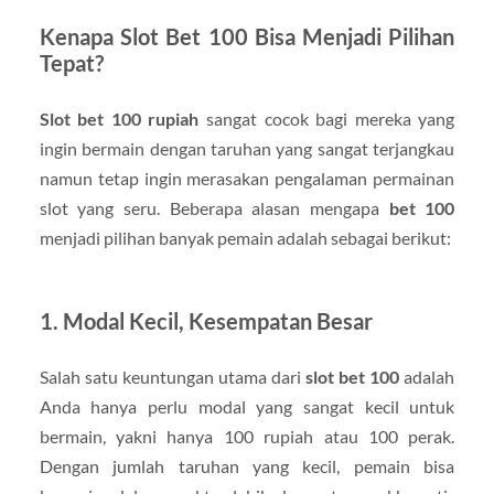
Kenapa Slot Bet 100 Bisa Menjadi Pilihan
Tepat?
Slot bet 100 rupiah
sangat cocok bagi mereka yang
ingin bermain dengan taruhan yang sangat terjangkau
namun tetap ingin merasakan pengalaman permainan
slot yang seru. Beberapa alasan mengapa
bet 100
menjadi pilihan banyak pemain adalah sebagai berikut:
1. Modal Kecil, Kesempatan Besar
Salah satu keuntungan utama dari
slot bet 100
adalah
Anda hanya perlu modal yang sangat kecil untuk
bermain, yakni hanya 100 rupiah atau 100 perak.
Dengan jumlah taruhan yang kecil, pemain bisa