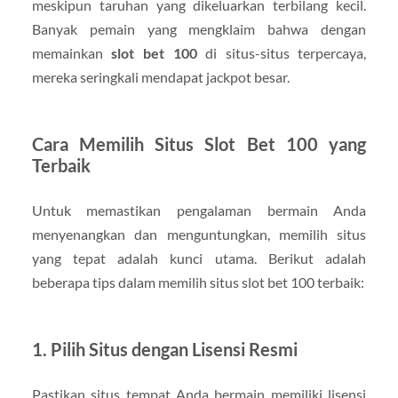
meskipun taruhan yang dikeluarkan terbilang kecil.
Banyak pemain yang mengklaim bahwa dengan
memainkan
slot bet 100
di situs-situs terpercaya,
mereka seringkali mendapat jackpot besar.
Cara Memilih Situs Slot Bet 100 yang
Terbaik
Untuk memastikan pengalaman bermain Anda
menyenangkan dan menguntungkan, memilih situs
yang tepat adalah kunci utama. Berikut adalah
beberapa tips dalam memilih situs slot bet 100 terbaik:
1. Pilih Situs dengan Lisensi Resmi
Pastikan situs tempat Anda bermain memiliki lisensi