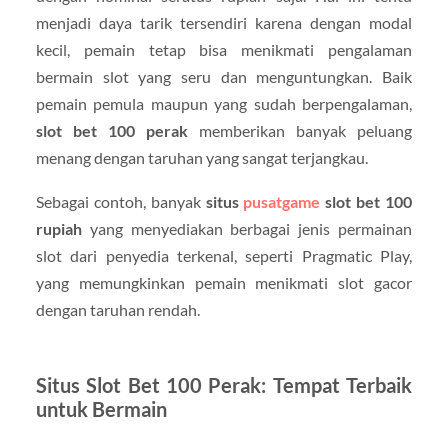
menjadi daya tarik tersendiri karena dengan modal
kecil, pemain tetap bisa menikmati pengalaman
bermain slot yang seru dan menguntungkan. Baik
pemain pemula maupun yang sudah berpengalaman,
slot bet 100 perak
memberikan banyak peluang
menang dengan taruhan yang sangat terjangkau.
Sebagai contoh, banyak
situs
pusatgame
slot bet 100
rupiah
yang menyediakan berbagai jenis permainan
slot dari penyedia terkenal, seperti Pragmatic Play,
yang memungkinkan pemain menikmati slot gacor
dengan taruhan rendah.
Situs Slot Bet 100 Perak: Tempat Terbaik
untuk Bermain