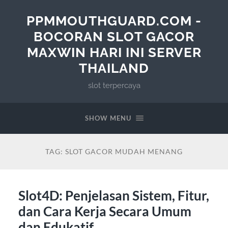
PPMMOUTHGUARD.COM -
BOCORAN SLOT GACOR
MAXWIN HARI INI SERVER
THAILAND
slot terpercaya
SHOW MENU
TAG:
SLOT GACOR MUDAH MENANG
Slot4D: Penjelasan Sistem, Fitur,
dan Cara Kerja Secara Umum
dan Edukatif