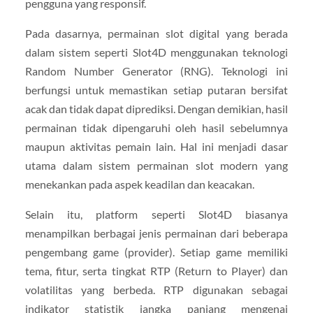
pengguna yang responsif.
Pada dasarnya, permainan slot digital yang berada
dalam sistem seperti Slot4D menggunakan teknologi
Random Number Generator (RNG). Teknologi ini
berfungsi untuk memastikan setiap putaran bersifat
acak dan tidak dapat diprediksi. Dengan demikian, hasil
permainan tidak dipengaruhi oleh hasil sebelumnya
maupun aktivitas pemain lain. Hal ini menjadi dasar
utama dalam sistem permainan slot modern yang
menekankan pada aspek keadilan dan keacakan.
Selain itu, platform seperti Slot4D biasanya
menampilkan berbagai jenis permainan dari beberapa
pengembang game (provider). Setiap game memiliki
tema, fitur, serta tingkat RTP (Return to Player) dan
volatilitas yang berbeda. RTP digunakan sebagai
indikator statistik jangka panjang mengenai