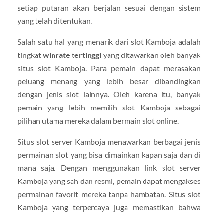
setiap putaran akan berjalan sesuai dengan sistem
yang telah ditentukan.
Salah satu hal yang menarik dari slot Kamboja adalah
tingkat
winrate tertinggi
yang ditawarkan oleh banyak
situs slot Kamboja. Para pemain dapat merasakan
peluang menang yang lebih besar dibandingkan
dengan jenis slot lainnya. Oleh karena itu, banyak
pemain yang lebih memilih slot Kamboja sebagai
pilihan utama mereka dalam bermain slot online.
Situs slot server Kamboja menawarkan berbagai jenis
permainan slot yang bisa dimainkan kapan saja dan di
mana saja. Dengan menggunakan link slot server
Kamboja yang sah dan resmi, pemain dapat mengakses
permainan favorit mereka tanpa hambatan. Situs slot
Kamboja yang terpercaya juga memastikan bahwa