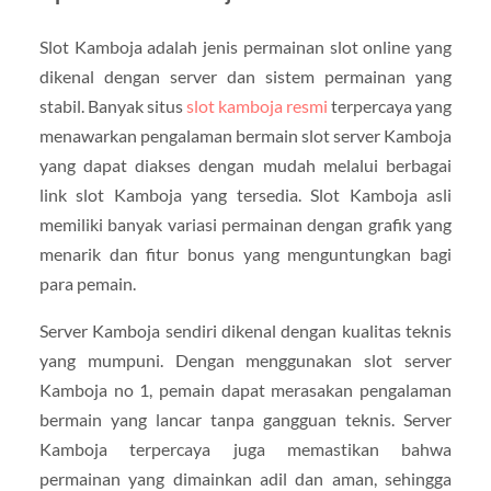
Slot Kamboja adalah jenis permainan slot online yang
dikenal dengan server dan sistem permainan yang
stabil. Banyak situs
slot kamboja resmi
terpercaya yang
menawarkan pengalaman bermain slot server Kamboja
yang dapat diakses dengan mudah melalui berbagai
link slot Kamboja yang tersedia. Slot Kamboja asli
memiliki banyak variasi permainan dengan grafik yang
menarik dan fitur bonus yang menguntungkan bagi
para pemain.
Server Kamboja sendiri dikenal dengan kualitas teknis
yang mumpuni. Dengan menggunakan slot server
Kamboja no 1, pemain dapat merasakan pengalaman
bermain yang lancar tanpa gangguan teknis. Server
Kamboja terpercaya juga memastikan bahwa
permainan yang dimainkan adil dan aman, sehingga