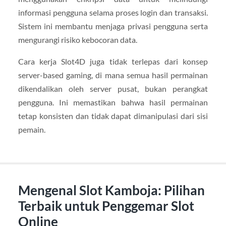
informasi pengguna selama proses login dan transaksi.
Sistem ini membantu menjaga privasi pengguna serta
mengurangi risiko kebocoran data.
Cara kerja Slot4D juga tidak terlepas dari konsep
server-based gaming, di mana semua hasil permainan
dikendalikan oleh server pusat, bukan perangkat
pengguna. Ini memastikan bahwa hasil permainan
tetap konsisten dan tidak dapat dimanipulasi dari sisi
pemain.
Mengenal Slot Kamboja: Pilihan
Terbaik untuk Penggemar Slot
Online