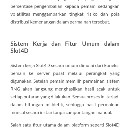
persentase pengembalian kepada pemain, sedangkan
volatilitas menggambarkan tingkat risiko dan pola
distribusi kemenangan dalam permainan tersebut.
Sistem Kerja dan Fitur Umum dalam
Slot4D
Sistem kerja Slot4D secara umum dimulai dari koneksi
pemain ke server pusat melalui perangkat yang
digunakan. Setelah pemain memilih permainan, sistem
RNG akan langsung menghasilkan hasil acak untuk
setiap putaran yang dilakukan. Semua proses ini terjadi
dalam hitungan milidetik, sehingga hasil permainan
muncul secara instan tanpa campur tangan manual.
Salah satu fitur utama dalam platform seperti Slot4D