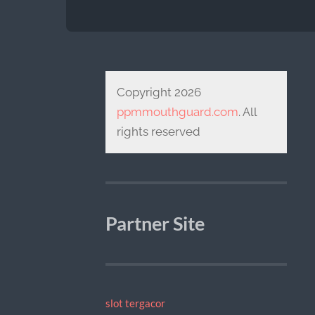
Copyright 2026
ppmmouthguard.com
. All
rights reserved
Partner Site
slot tergacor