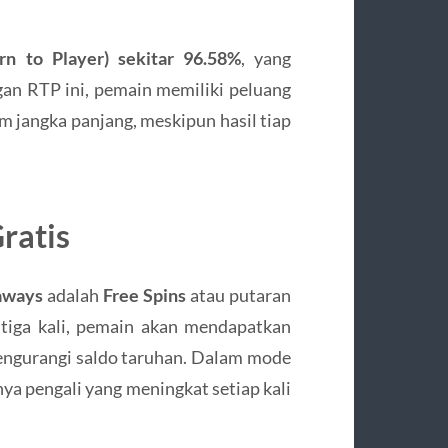
rn to Player) sekitar 96.58%
, yang
ngan RTP ini, pemain memiliki peluang
 jangka panjang, meskipun hasil tiap
ratis
aways
adalah
Free Spins
atau putaran
 tiga kali, pemain akan mendapatkan
ngurangi saldo taruhan. Dalam mode
nya pengali yang meningkat setiap kali