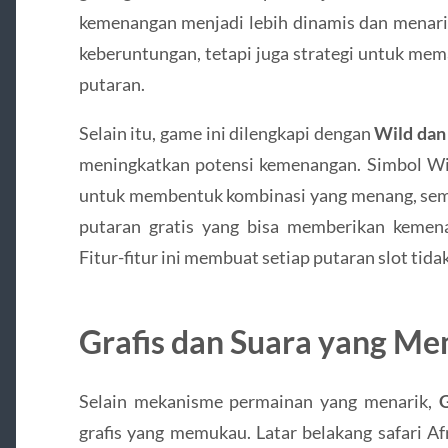
kemenangan menjadi lebih dinamis dan menari
keberuntungan, tetapi juga strategi untuk me
putaran.
Selain itu, game ini dilengkapi dengan
Wild dan
meningkatkan potensi kemenangan. Simbol Wil
untuk membentuk kombinasi yang menang, seme
putaran gratis yang bisa memberikan kemen
Fitur-fitur ini membuat setiap putaran slot ti
Grafis dan Suara yang M
Selain mekanisme permainan yang menarik,
grafis yang memukau. Latar belakang safari A