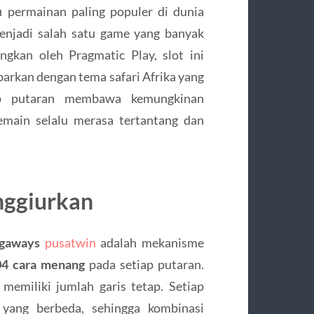
u permainan paling populer di dunia
njadi salah satu game yang banyak
gkan oleh Pragmatic Play, slot ini
kan dengan tema safari Afrika yang
ap putaran membawa kemungkinan
main selalu merasa tertantang dan
nggiurkan
gaways
pusatwin
adalah mekanisme
04 cara menang
pada setiap putaran.
 memiliki jumlah garis tetap. Setiap
yang berbeda, sehingga kombinasi