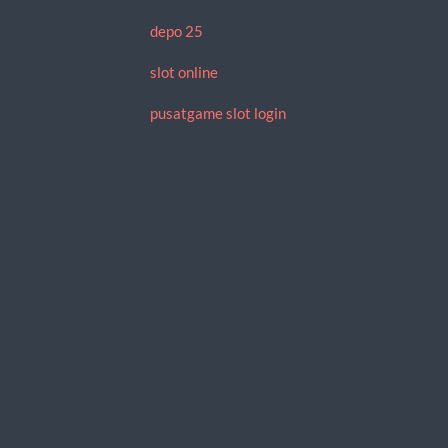
depo 25
slot online
pusatgame slot login