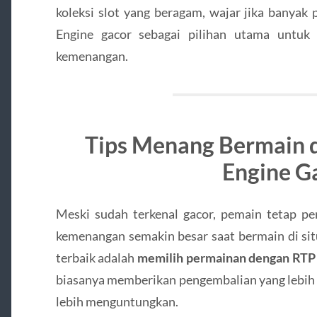
koleksi slot yang beragam, wajar jika banyak
Engine gacor sebagai pilihan utama untuk 
kemenangan.
Tips Menang Bermain di
Engine G
Meski sudah terkenal gacor, pemain tetap per
kemenangan semakin besar saat bermain di situ
terbaik adalah
memilih permainan dengan RTP 
biasanya memberikan pengembalian yang lebih 
lebih menguntungkan.