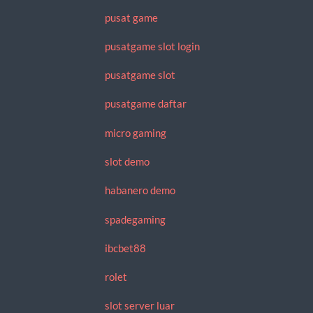
pusat game
pusatgame slot login
pusatgame slot
pusatgame daftar
micro gaming
slot demo
habanero demo
spadegaming
ibcbet88
rolet
slot server luar