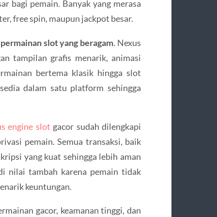
sar bagi pemain. Banyak yang merasa
er, free spin, maupun jackpot besar.
 permainan slot yang beragam
. Nexus
n tampilan grafis menarik, animasi
rmainan bertema klasik hingga slot
rsedia dalam satu platform sehingga
s engine slot
gacor sudah dilengkapi
ivasi pemain. Semua transaksi, baik
kripsi yang kuat sehingga lebih aman
i nilai tambah karena pemain tidak
menarik keuntungan.
ermainan gacor, keamanan tinggi, dan