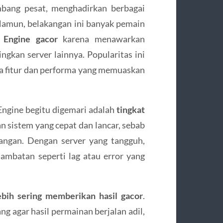
mbang pesat, menghadirkan berbagai
Namun, belakangan ini banyak pemain
 Engine gacor
karena menawarkan
gkan server lainnya. Popularitas ini
ena fitur dan performa yang memuaskan
ngine begitu digemari adalah
tingkat
 sistem yang cepat dan lancar, sebab
angan. Dengan server yang tangguh,
ambatan seperti lag atau error yang
ebih sering memberikan hasil gacor
.
g agar hasil permainan berjalan adil,