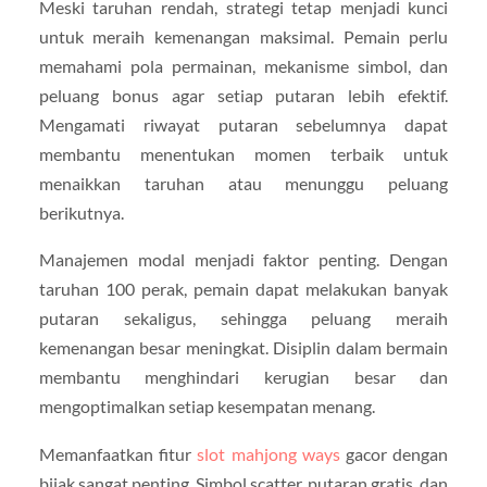
Meski taruhan rendah, strategi tetap menjadi kunci
untuk meraih kemenangan maksimal. Pemain perlu
memahami pola permainan, mekanisme simbol, dan
peluang bonus agar setiap putaran lebih efektif.
Mengamati riwayat putaran sebelumnya dapat
membantu menentukan momen terbaik untuk
menaikkan taruhan atau menunggu peluang
berikutnya.
Manajemen modal menjadi faktor penting. Dengan
taruhan 100 perak, pemain dapat melakukan banyak
putaran sekaligus, sehingga peluang meraih
kemenangan besar meningkat. Disiplin dalam bermain
membantu menghindari kerugian besar dan
mengoptimalkan setiap kesempatan menang.
Memanfaatkan fitur
slot mahjong ways
gacor dengan
bijak sangat penting. Simbol scatter, putaran gratis, dan