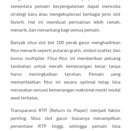
sementara pemain berpengalaman dapat mencoba
strategi baru atau mengeksplorasi berbagai jenis slot
favorit. Hal ini membuat permainan lebih ramah,
menarik, dan menantang bagi semua pemain.
Banyak situs slot bet 100 perak gacor menghadirkan
fitur menarik seperti putaran gratis, simbol scatter, dan
bonus multiplier. Fitur-fitur ini memberikan peluang
tambahan untuk meraih kemenangan besar tanpa
harus meningkatkan taruhan. Pemain yang
memanfaatkan fitur ini secara optimal tetap bisa
merasakan sensasi kemenangan maksimal meski modal
awal terbatas.
Transparansi RTP (Return to Player) menjadi faktor
penting. Situs slot gacor biasanya menampilkan
persentase RTP tinggi, sehingga pemain bisa