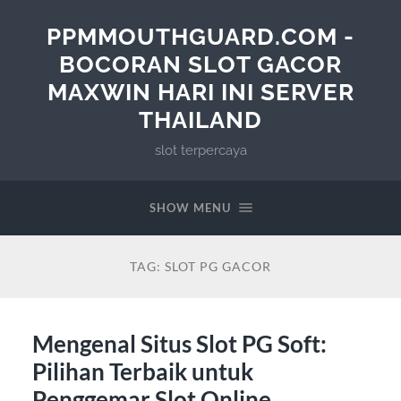
PPMMOUTHGUARD.COM -
BOCORAN SLOT GACOR
MAXWIN HARI INI SERVER
THAILAND
slot terpercaya
SHOW MENU
TAG:
SLOT PG GACOR
Mengenal Situs Slot PG Soft:
Pilihan Terbaik untuk
Penggemar Slot Online