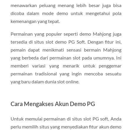
menawarkan peluang menang lebih besar juga bisa
dicoba dalam mode demo untuk mengetahui pola
kemenangan yang tepat.
Permainan yang populer seperti demo Mahjong juga
tersedia di situs slot demo PG Soft. Dengan fitur ini,
pemain dapat menikmati sensasi bermain Mahjong
yang berbeda dari permainan slot pada umumnya. Ini
memberi variasi yang menarik untuk penggemar
permainan tradisional yang ingin mencoba sesuatu
yang baru dalam dunia slot online.
Cara Mengakses Akun Demo PG
Untuk memulai permainan di situs slot PG soft, Anda
perlu memilih situs yang menyediakan fitur akun demo