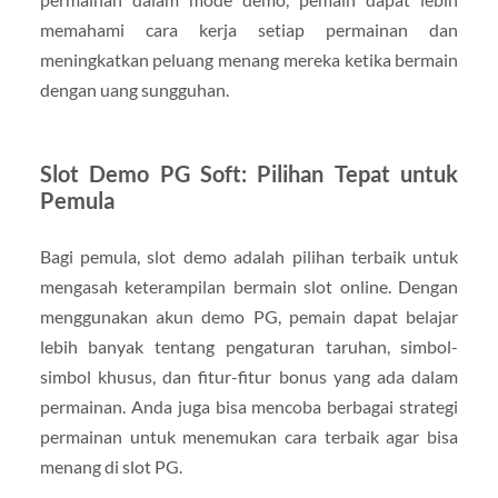
memahami cara kerja setiap permainan dan
meningkatkan peluang menang mereka ketika bermain
dengan uang sungguhan.
Slot Demo PG Soft: Pilihan Tepat untuk
Pemula
Bagi pemula, slot demo adalah pilihan terbaik untuk
mengasah keterampilan bermain slot online. Dengan
menggunakan akun demo PG, pemain dapat belajar
lebih banyak tentang pengaturan taruhan, simbol-
simbol khusus, dan fitur-fitur bonus yang ada dalam
permainan. Anda juga bisa mencoba berbagai strategi
permainan untuk menemukan cara terbaik agar bisa
menang di slot PG.