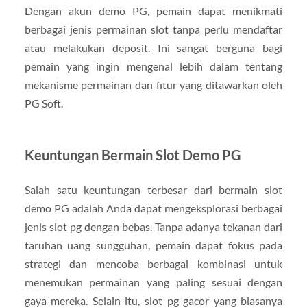
Dengan akun demo PG, pemain dapat menikmati
berbagai jenis permainan slot tanpa perlu mendaftar
atau melakukan deposit. Ini sangat berguna bagi
pemain yang ingin mengenal lebih dalam tentang
mekanisme permainan dan fitur yang ditawarkan oleh
PG Soft.
Keuntungan Bermain Slot Demo PG
Salah satu keuntungan terbesar dari bermain slot
demo PG adalah Anda dapat mengeksplorasi berbagai
jenis slot pg dengan bebas. Tanpa adanya tekanan dari
taruhan uang sungguhan, pemain dapat fokus pada
strategi dan mencoba berbagai kombinasi untuk
menemukan permainan yang paling sesuai dengan
gaya mereka. Selain itu, slot pg gacor yang biasanya