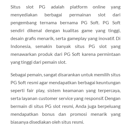
Situs slot PG adalah platform online yang
menyediakan berbagai permainan slot dari
pengembang ternama bernama PG Soft. PG Soft
sendiri dikenal dengan kualitas game yang tinggi,
desain grafis menarik, serta gameplay yang inovatif. Di
Indonesia, semakin banyak situs PG slot yang
menawarkan produk dari PG Soft karena permintaan
yang tinggi dari pemain slot.
Sebagai pemain, sangat disarankan untuk memilih situs
PG Soft resmi agar mendapatkan berbagai keuntungan
seperti fair play, sistem keamanan yang terpercaya,
serta layanan customer service yang responsif. Dengan
bermain di situs PG slot resmi, Anda juga berpeluang
mendapatkan bonus dan promosi menarik yang
biasanya disediakan oleh situs resmi.