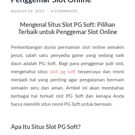
AUGUST 29, 2025
/
0 COMMENTS
Mengenal Situs Slot PG Soft: Pilihan
Terbaik untuk Penggemar Slot Online
Perkembangan dunia permainan slot online semakin
pesat, salah satu penyedia game yang sedang naik
daun adalah PG Soft. Bagi para penggemar judi slot,
mengetahui situs
slot pg soft
terpercaya dan resmi
menjadi hal yang penting agar pengalaman bermain
semakin seru dan aman. Artikel ini akan membahas
berbagai hal terkait slot PG Soft dan kenapa Anda
harus memilih situs resmi PG Soft untuk bermain.
Apa Itu Situs Slot PG Soft?