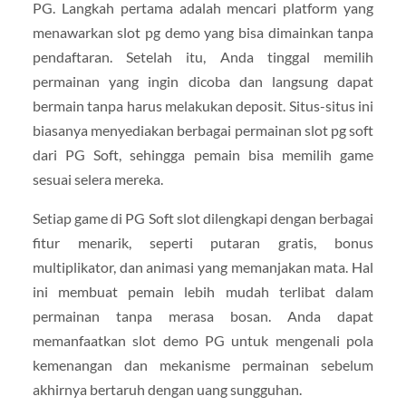
PG. Langkah pertama adalah mencari platform yang
menawarkan slot pg demo yang bisa dimainkan tanpa
pendaftaran. Setelah itu, Anda tinggal memilih
permainan yang ingin dicoba dan langsung dapat
bermain tanpa harus melakukan deposit. Situs-situs ini
biasanya menyediakan berbagai permainan slot pg soft
dari PG Soft, sehingga pemain bisa memilih game
sesuai selera mereka.
Setiap game di PG Soft slot dilengkapi dengan berbagai
fitur menarik, seperti putaran gratis, bonus
multiplikator, dan animasi yang memanjakan mata. Hal
ini membuat pemain lebih mudah terlibat dalam
permainan tanpa merasa bosan. Anda dapat
memanfaatkan slot demo PG untuk mengenali pola
kemenangan dan mekanisme permainan sebelum
akhirnya bertaruh dengan uang sungguhan.