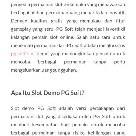
penyedia permainan slot terkemuka yang menawarkan
berbagai pilihan permainan yang menarik dan inovatif.
Dengan kualitas grafis yang memukau dan fitur
gameplay yang seru, PG Soft telah menjadi favorit di
kalangan pemain slot online. Salah satu cara untuk
menikmati permainan dari PG Soft adalah melalui situs
pg soft
slot demo yang memungkinkan pemain untuk
mencoba berbagai permainan tanpa perlu
mengeluarkan uang sungguhan.
Apa Itu Slot Demo PG Soft?
Slot demo PG Soft adalah versi percakapan dari
permainan slot yang disediakan oleh PG Soft untuk
memberi kesempatan bagi pemain untuk mencoba
berbagai permainan tanpa risiko kehilangan uang.