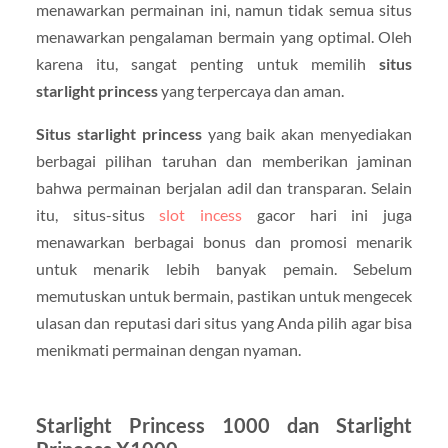
menawarkan permainan ini, namun tidak semua situs
menawarkan pengalaman bermain yang optimal. Oleh
karena itu, sangat penting untuk memilih
situs
starlight princess
yang terpercaya dan aman.
Situs starlight princess
yang baik akan menyediakan
berbagai pilihan taruhan dan memberikan jaminan
bahwa permainan berjalan adil dan transparan. Selain
itu, situs-situs
slot incess
gacor hari ini juga
menawarkan berbagai bonus dan promosi menarik
untuk menarik lebih banyak pemain. Sebelum
memutuskan untuk bermain, pastikan untuk mengecek
ulasan dan reputasi dari situs yang Anda pilih agar bisa
menikmati permainan dengan nyaman.
Starlight Princess 1000 dan Starlight