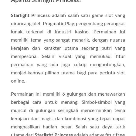
Starlight Princess
adalah salah satu game slot yang
dirancang oleh Pragmatic Play, pengembang perangkat
lunak terkenal di industri kasino. Permainan ini
memiliki tema yang sangat menarik, dengan nuansa
kerajaan dan karakter utama seorang putri yang
mempesona. Selain visual yang memukau, fitur
permainan yang ada juga cukup menguntungkan,
menjadikannya pilihan utama bagi para pecinta slot
online.
Permainan ini memiliki 6 gulungan dan menawarkan
berbagai cara untuk menang. Simbol-simbol yang
muncul di gulungan seringkali mencerminkan tema
kerajaan dan magis, dan kombinasi yang tepat dapat
menghasilkan hadiah besar. Salah satu daya tarik
utama dari
Starlight Princess
adalah adanya fitur
free