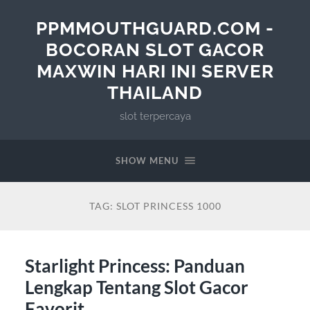
PPMMOUTHGUARD.COM -
BOCORAN SLOT GACOR
MAXWIN HARI INI SERVER
THAILAND
slot terpercaya
SHOW MENU
TAG:
SLOT PRINCESS 1000
Starlight Princess: Panduan
Lengkap Tentang Slot Gacor
Favorit