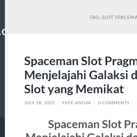
TAG:
SLOT SPACEM
.COM
Spaceman Slot Pragma
Menjelajahi Galaksi 
Slot yang Memikat
JULY 18, 2025
/
FAYE ANDIN
/
0 COMMENTS
/
Spaceman Slot Pr
Menjelajahi Galaksi d