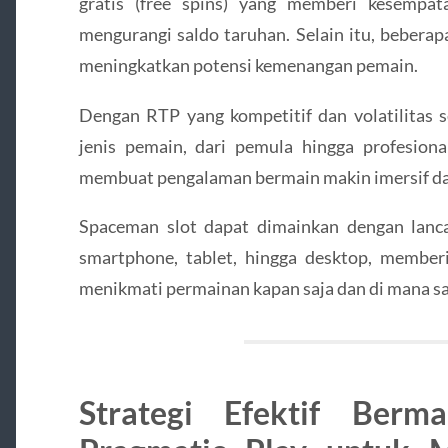
gratis (free spins) yang memberi kesempa
mengurangi saldo taruhan. Selain itu, beberapa
meningkatkan potensi kemenangan pemain.
Dengan RTP yang kompetitif dan volatilitas s
jenis pemain, dari pemula hingga profesion
membuat pengalaman bermain makin imersif d
Spaceman slot dapat dimainkan dengan lancar
smartphone, tablet, hingga desktop, memberi
menikmati permainan kapan saja dan di mana sa
Strategi Efektif Berm