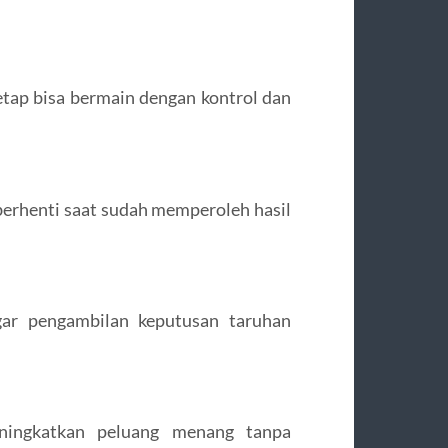
tap bisa bermain dengan kontrol dan
rhenti saat sudah memperoleh hasil
gar pengambilan keputusan taruhan
ningkatkan peluang menang tanpa