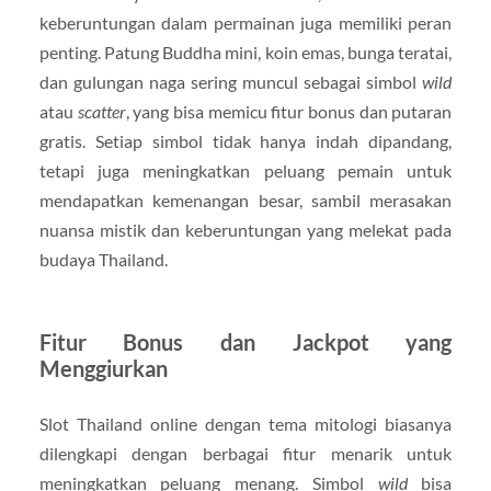
keberuntungan dalam permainan juga memiliki peran
penting. Patung Buddha mini, koin emas, bunga teratai,
dan gulungan naga sering muncul sebagai simbol
wild
atau
scatter
, yang bisa memicu fitur bonus dan putaran
gratis. Setiap simbol tidak hanya indah dipandang,
tetapi juga meningkatkan peluang pemain untuk
mendapatkan kemenangan besar, sambil merasakan
nuansa mistik dan keberuntungan yang melekat pada
budaya Thailand.
Fitur Bonus dan Jackpot yang
Menggiurkan
Slot Thailand online dengan tema mitologi biasanya
dilengkapi dengan berbagai fitur menarik untuk
meningkatkan peluang menang. Simbol
wild
bisa