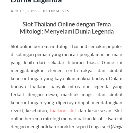
APRIL 1, 2026
/
0 COMMENTS
Slot Thailand Online dengan Tema
Mitologi: Menyelami Dunia Legenda
Slot online bertema mitologi Thailand semakin populer
di kalangan pemain yang mencari pengalaman bermain
yang lebih dari sekadar hiburan biasa. Game ini
menggabungkan elemen cerita rakyat dan simbol
keberuntungan yang kaya akan makna budaya. Dalam
budaya Thailand, banyak mitos dan legenda yang
terkait dengan dewa, makhluk magis, dan simbol
keberuntungan yang dipercaya dapat mendatangkan
rezeki, kesehatan,
thailand slot
dan kesuksesan. Slot
online bertema mitologi memanfaatkan kisah-kisah ini
dengan menghadirkan karakter seperti naga suci (
Naga