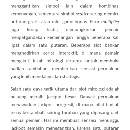
menggantikan simbol lain dalam kombinasi
kemenangan, sementara simbol
scatter
sering memicu
putaran gratis atau mini-game bonus. Fitur
multiplier
juga kerap hadir, memungkinkan pemain
melipatgandakan kemenangan hingga beberapa kali
lipat dalam satu putaran. Beberapa slot bahkan
menghadirkan cerita interaktif, di mana pemain
mengikuti kisah mitologi tertentu untuk membuka
hadiah tambahan, memberikan sensasi permainan
yang lebih mendalam dan strategis.
Salah satu daya tarik utama dari slot mitologi adalah
peluang meraih jackpot besar. Banyak permainan
menawarkan jackpot progresif, di mana nilai hadiah
terus bertambah seiring taruhan yang dipasang oleh
semua pemain. Hal ini membuat sensasi menunggu
jackpot semakin menegangkan, karena satu putaran