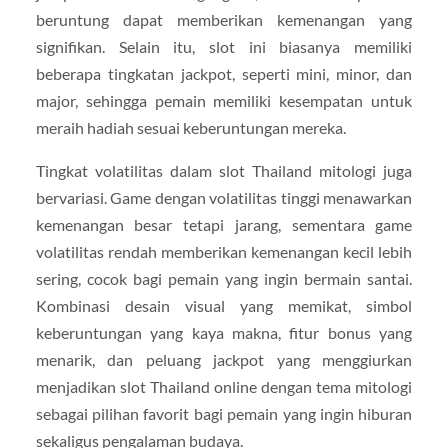
beruntung dapat memberikan kemenangan yang
signifikan. Selain itu, slot ini biasanya memiliki
beberapa tingkatan jackpot, seperti mini, minor, dan
major, sehingga pemain memiliki kesempatan untuk
meraih hadiah sesuai keberuntungan mereka.
Tingkat volatilitas dalam slot Thailand mitologi juga
bervariasi. Game dengan volatilitas tinggi menawarkan
kemenangan besar tetapi jarang, sementara game
volatilitas rendah memberikan kemenangan kecil lebih
sering, cocok bagi pemain yang ingin bermain santai.
Kombinasi desain visual yang memikat, simbol
keberuntungan yang kaya makna, fitur bonus yang
menarik, dan peluang jackpot yang menggiurkan
menjadikan slot Thailand online dengan tema mitologi
sebagai pilihan favorit bagi pemain yang ingin hiburan
sekaligus pengalaman budaya.