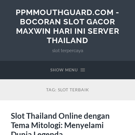
PPMMOUTHGUARD.COM -
BOCORAN SLOT GACOR
MAXWIN HARI INI SERVER
THAILAND
slot terpercaya
SHOW MENU
TAG:
SLOT TERBAIK
Slot Thailand Online dengan
Tema Mitologi: Menyelami
Dunia Legenda