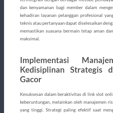
dan kenyamanan bagi member dalam mengel
kehadiran layanan pelanggan profesional yang
teknis atau pertanyaan dapat diselesaikan dengan
memastikan suasana bermain tetap aman dan 
maksimal.
Implementasi Mana
Kedisiplinan Strategis 
Gacor
Kesuksesan dalam beraktivitas di link slot onl
keberuntungan, melainkan oleh manajemen risi
yang tinggi. Strategi paling efektif saat men