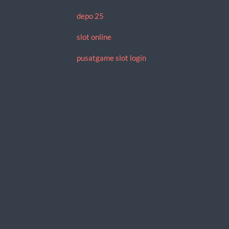
depo 25
slot online
pusatgame slot login