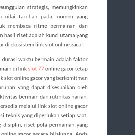
keunggulan strategis, memungkinkan
an nilai taruhan pada momen yang
tuk membaca ritme permainan dan
 hasil riset adalah kunci utama yang
i ekosistem link slot online gacor.
n durasi waktu bermain adalah faktor
ain di link
slot 77
online gacor tetap
k slot online gacor yang berkomitmen
aruhan yang dapat disesuaikan oleh
ivitas bermain dan rutinitas harian.
rsedia melalui link slot online gacor
 teknis yang diperlukan setiap saat.
isiplin, riset pola permainan yang
t online gacor secara bijaksana, Anda