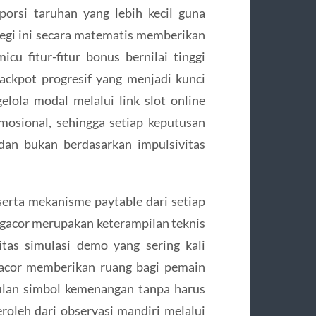
orsi taruhan yang lebih kecil guna
tegi ini secara matematis memberikan
u fitur-fitur bonus bernilai tinggi
jackpot progresif yang menjadi kunci
elola modal melalui link slot online
osional, sehingga setiap keputusan
dan bukan berdasarkan impulsivitas
 serta mekanisme paytable dari setiap
e gacor merupakan keterampilan teknis
itas simulasi demo yang sering kali
 gacor memberikan ruang bagi pemain
ulan simbol kemenangan tanpa harus
roleh dari observasi mandiri melalui