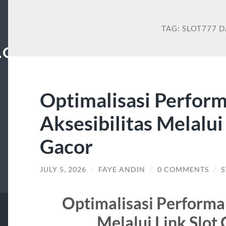
TAG:
SLOT777 
.COM
Optimalisasi Perfor
Aksesibilitas Melalui
Gacor
JULY 5, 2026
/
FAYE ANDIN
/
0 COMMENTS
/
S
Optimalisasi Performa 
Melalui Link Slot