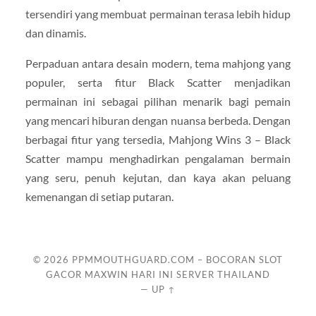
tersendiri yang membuat permainan terasa lebih hidup
dan dinamis.
Perpaduan antara desain modern, tema mahjong yang
populer, serta fitur Black Scatter menjadikan
permainan ini sebagai pilihan menarik bagi pemain
yang mencari hiburan dengan nuansa berbeda. Dengan
berbagai fitur yang tersedia, Mahjong Wins 3 – Black
Scatter mampu menghadirkan pengalaman bermain
yang seru, penuh kejutan, dan kaya akan peluang
kemenangan di setiap putaran.
© 2026
PPMMOUTHGUARD.COM – BOCORAN SLOT
GACOR MAXWIN HARI INI SERVER THAILAND
—
UP ↑