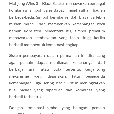
Mahjong Wins 3 – Black Scatter menawarkan berbagai
kombinasi simbol yang dapat menghasilkan hadiah
berbeda-beda. Simbol bernilai rendah biasanya lebih
mudah muncul dan memberikan kemenangan kecil
namun konsisten. Sementara itu, simbol premium
menawarkan pembayaran yang lebih tinggi ketika
berhasil membentuk kombinasi lengkap.
Sistem pembayaran dalam permainan ini dirancang
agar pemain dapat menikmati kemenangan dari
berbagai arah atau pola tertentu, tergantung
mekanisme yang digunakan. Fitur pengganda
kemenangan juga sering hadir untuk meningkatkan
nilai hadiah yang diperoleh dari kombinasi yang
berhasil terbentuk.
Dengan kombinasi simbol yang beragam, pemain