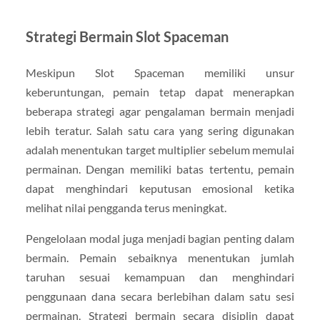
Strategi Bermain Slot Spaceman
Meskipun Slot Spaceman memiliki unsur
keberuntungan, pemain tetap dapat menerapkan
beberapa strategi agar pengalaman bermain menjadi
lebih teratur. Salah satu cara yang sering digunakan
adalah menentukan target multiplier sebelum memulai
permainan. Dengan memiliki batas tertentu, pemain
dapat menghindari keputusan emosional ketika
melihat nilai pengganda terus meningkat.
Pengelolaan modal juga menjadi bagian penting dalam
bermain. Pemain sebaiknya menentukan jumlah
taruhan sesuai kemampuan dan menghindari
penggunaan dana secara berlebihan dalam satu sesi
permainan. Strategi bermain secara disiplin dapat