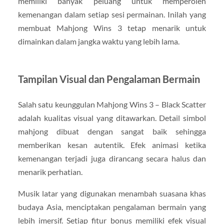
memiliki banyak peluang untuk memperoleh
kemenangan dalam setiap sesi permainan. Inilah yang
membuat Mahjong Wins 3 tetap menarik untuk
dimainkan dalam jangka waktu yang lebih lama.
Tampilan Visual dan Pengalaman Bermain
Salah satu keunggulan Mahjong Wins 3 – Black Scatter
adalah kualitas visual yang ditawarkan. Detail simbol
mahjong dibuat dengan sangat baik sehingga
memberikan kesan autentik. Efek animasi ketika
kemenangan terjadi juga dirancang secara halus dan
menarik perhatian.
Musik latar yang digunakan menambah suasana khas
budaya Asia, menciptakan pengalaman bermain yang
lebih imersif. Setiap fitur bonus memiliki efek visual