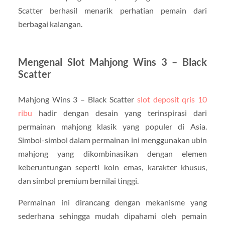
Scatter berhasil menarik perhatian pemain dari
berbagai kalangan.
Mengenal Slot Mahjong Wins 3 – Black
Scatter
Mahjong Wins 3 – Black Scatter
slot deposit qris 10
ribu
hadir dengan desain yang terinspirasi dari
permainan mahjong klasik yang populer di Asia.
Simbol-simbol dalam permainan ini menggunakan ubin
mahjong yang dikombinasikan dengan elemen
keberuntungan seperti koin emas, karakter khusus,
dan simbol premium bernilai tinggi.
Permainan ini dirancang dengan mekanisme yang
sederhana sehingga mudah dipahami oleh pemain