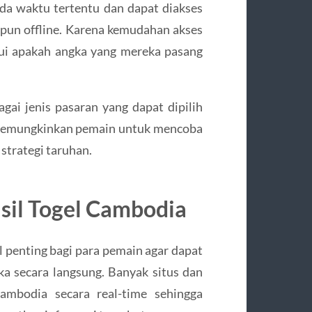
a waktu tertentu dan dapat diakses
upun offline. Karena kemudahan akses
ui apakah angka yang mereka pasang
agai jenis pasaran yang dapat dipilih
i memungkinkan pemain untuk mencoba
strategi taruhan.
il Togel Cambodia
penting bagi para pemain agar dapat
 secara langsung. Banyak situs dan
ambodia secara real-time sehingga