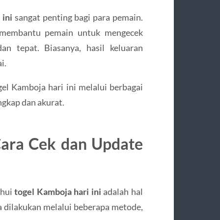
 ini
sangat penting bagi para pemain.
i membantu pemain untuk mengecek
 tepat. Biasanya, hasil keluaran
i.
el Kamboja hari ini melalui berbagai
ngkap dan akurat.
Cara Cek dan Update
ahui
togel Kamboja hari ini
adalah hal
isa dilakukan melalui beberapa metode,