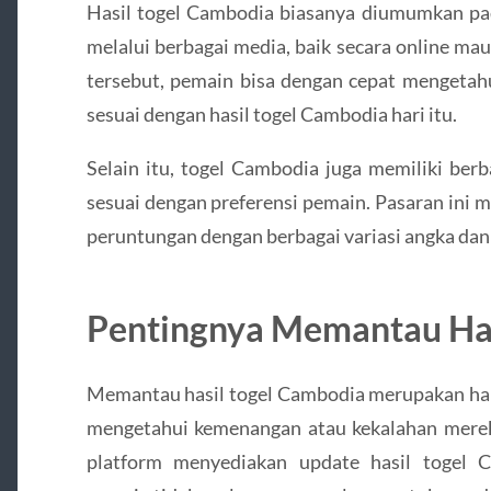
Hasil togel Cambodia biasanya diumumkan pad
melalui berbagai media, baik secara online ma
tersebut, pemain bisa dengan cepat mengetah
sesuai dengan hasil togel Cambodia hari itu.
Selain itu, togel Cambodia juga memiliki berb
sesuai dengan preferensi pemain. Pasaran in
peruntungan dengan berbagai variasi angka dan 
Pentingnya Memantau Has
Memantau hasil togel Cambodia merupakan hal 
mengetahui kemenangan atau kekalahan mereka
platform menyediakan update hasil togel C