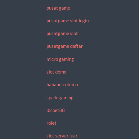
pusat game
pusatgame slot login
pusatgame slot
pusatgame daftar
micro gaming
slot demo
habanero demo
spadegaming
ibcbet88
rolet
slot server luar