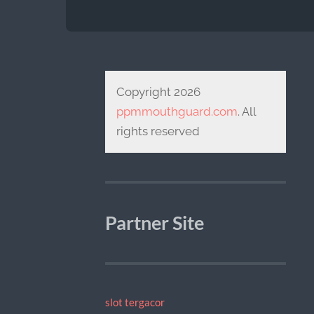
Copyright 2026
ppmmouthguard.com
. All
rights reserved
Partner Site
slot tergacor