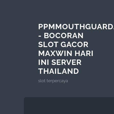
PPMMOUTHGUARD
- BOCORAN
SLOT GACOR
MAXWIN HARI
INI SERVER
THAILAND
slot terpercaya