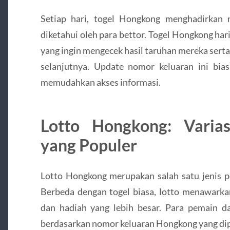
Setiap hari, togel Hongkong menghadirkan 
diketahui oleh para bettor. Togel Hongkong har
yang ingin mengecek hasil taruhan mereka sert
selanjutnya. Update nomor keluaran ini bias
memudahkan akses informasi.
Lotto Hongkong: Varia
yang Populer
Lotto Hongkong merupakan salah satu jenis pe
Berbeda dengan togel biasa, lotto menawarkan
dan hadiah yang lebih besar. Para pemain da
berdasarkan nomor keluaran Hongkong yang dip