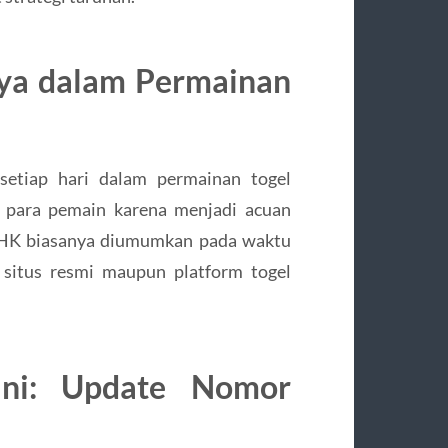
ya dalam Permainan
etiap hari dalam permainan togel
h para pemain karena menjadi acuan
HK biasanya diumumkan pada waktu
 situs resmi maupun platform togel
Ini: Update Nomor