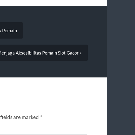
uk Pemain
Menjaga Aksesibilitas Pemain Slot Gacor »
fields are marked
*