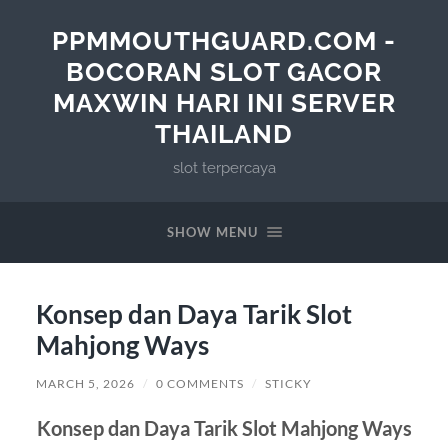
PPMMOUTHGUARD.COM -
BOCORAN SLOT GACOR
MAXWIN HARI INI SERVER
THAILAND
slot terpercaya
SHOW MENU
Konsep dan Daya Tarik Slot
Mahjong Ways
MARCH 5, 2026
/
0 COMMENTS
/
STICKY
Konsep dan Daya Tarik Slot Mahjong Ways