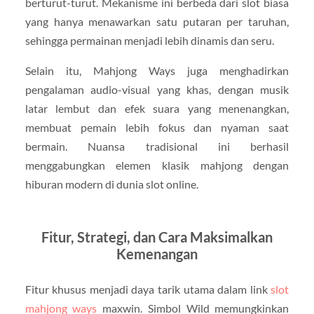
berturut-turut. Mekanisme ini berbeda dari slot biasa
yang hanya menawarkan satu putaran per taruhan,
sehingga permainan menjadi lebih dinamis dan seru.
Selain itu, Mahjong Ways juga menghadirkan
pengalaman audio-visual yang khas, dengan musik
latar lembut dan efek suara yang menenangkan,
membuat pemain lebih fokus dan nyaman saat
bermain. Nuansa tradisional ini berhasil
menggabungkan elemen klasik mahjong dengan
hiburan modern di dunia slot online.
Fitur, Strategi, dan Cara Maksimalkan
Kemenangan
Fitur khusus menjadi daya tarik utama dalam link
slot
mahjong ways
maxwin. Simbol Wild memungkinkan