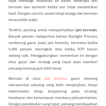
bijak membagi modalnya ke dalam beberapa sesi
bermain dan berhenti ketika sesi tidak memberikan
hasil. Dengan cara ini, modal tetap terjaga dan bermain
terasa lebih stabil.
Terakhir, penting untuk memperhatikan
jam bermain
.
Banyak pemain melaporkan bahwa Starlight Princess
cenderung gacor pada jam tertentu, terutama ketika
trafik pemain meningkat atau ketika RTP harian
sedang naik. Menggabungkan momentum ini dengan
situs gacor dan strategi yang tepat akan memberi
peluang menang jauh lebih besar.
Bermain di situs
slot princess
gacor memang
menawarkan peluang yang lebih menjanjikan, tetapi
keberhasilan tetap bergantung pada strategi,
kesabaran, dan kemampuan membaca pola permainan.
Dengan pendekatan yang tepat, peluang mendapatkan