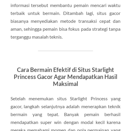
informasi tersebut membantu pemain mencari waktu
terbaik untuk bermain. Ditambah lagi, situs gacor
biasanya menyediakan metode transaksi cepat dan
aman, sehingga pemain bisa fokus pada strategi tanpa
terganggu masalah teknis.
Cara Bermain Efektif di Situs Starlight
Princess Gacor Agar Mendapatkan Hasil
Maksimal
Setelah menemukan situs Starlight Princess yang
gacor, langkah selanjutnya adalah menerapkan teknik
bermain yang tepat. Banyak pemain berhasil
mendapatkan super win dengan modal kecil karena
mereka memahami momen dan pola permainan yang