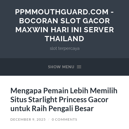
PPMMOUTHGUARD.COM -
BOCORAN SLOT GACOR
MAXWIN HARI INI SERVER
THAILAND
slot terpercaya
SHOW MENU
Mengapa Pemain Lebih Memilih
Situs Starlight Princess Gacor
untuk Raih Pengali Besar
DECEMBER 9, 2025
/
0 COMMENTS