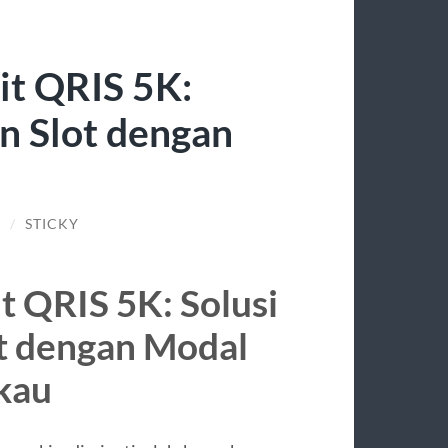
it QRIS 5K:
n Slot dengan
S
/
STICKY
t QRIS 5K: Solusi
t dengan Modal
kau