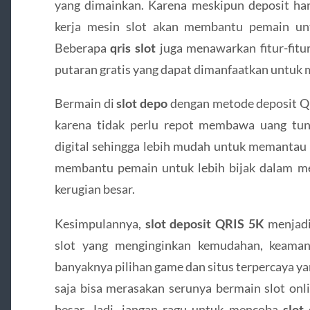
yang dimainkan. Karena meskipun deposit ha
kerja mesin slot akan membantu pemain un
Beberapa
qris slot
juga menawarkan fitur-fitur
putaran gratis yang dapat dimanfaatkan untu
Bermain di
slot depo
dengan metode deposit Q
karena tidak perlu repot membawa uang tun
digital sehingga lebih mudah untuk memantau 
membantu pemain untuk lebih bijak dalam m
kerugian besar.
Kesimpulannya,
slot deposit QRIS 5K
menjadi
slot yang menginginkan kemudahan, keaman
banyaknya pilihan game dan situs terpercaya ya
saja bisa merasakan serunya bermain slot on
besar. Jadi, jangan ragu untuk mencoba
slot 