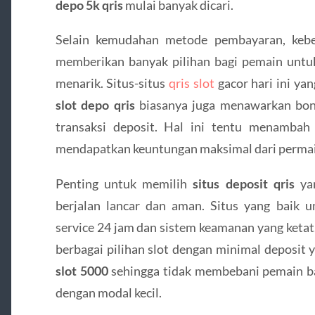
depo 5k qris
mulai banyak dicari.
Selain kemudahan metode pembayaran, kebe
memberikan banyak pilihan bagi pemain untuk
menarik. Situs-situs
qris slot
gacor hari ini y
slot depo qris
biasanya juga menawarkan bon
transaksi deposit. Hal ini tentu menambah 
mendapatkan keuntungan maksimal dari perma
Penting untuk memilih
situs deposit qris
yan
berjalan lancar dan aman. Situs yang baik
service 24 jam dan sistem keamanan yang ketat
berbagai pilihan slot dengan minimal deposit
slot 5000
sehingga tidak membebani pemain b
dengan modal kecil.