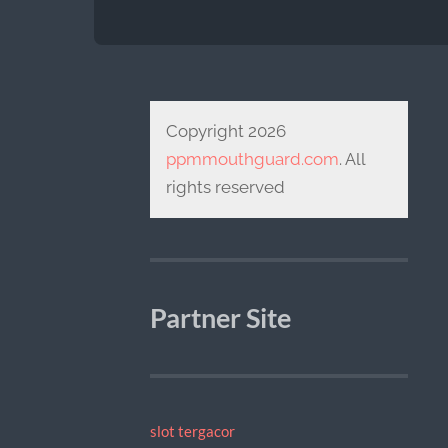
Copyright 2026
ppmmouthguard.com
. All
rights reserved
Partner Site
slot tergacor