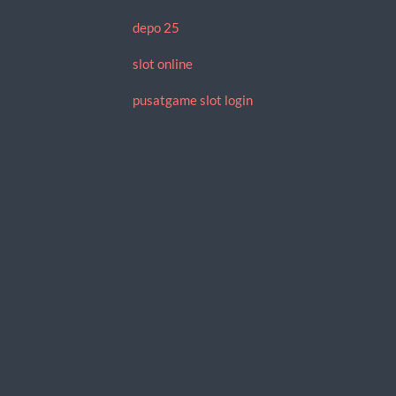
depo 25
slot online
pusatgame slot login