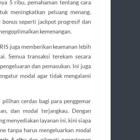
nya 5 ribu, pemahaman tentang cara
tuk meningkatkan peluang menang.
 bonus seperti jackpot progresif dan
k mengoptimalkan kemenangan.
RIS juga memberikan keamanan lebih
ai. Semua transaksi terekam secara
pengeluaran dan pemasukan. Ini juga
engatur modal agar tidak mengalami
 pilihan cerdas bagi para penggemar
an, dan modal terjangkau. Dengan
ng menyediakan layanan ini, kini siapa
line tanpa harus mengeluarkan modal
qris 5 ribu
dan nikmati pengalaman