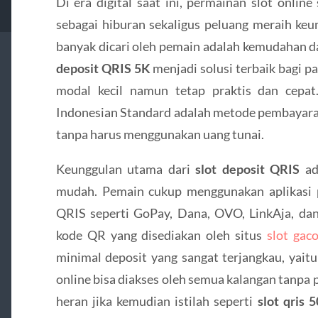
Di era digital saat ini, permainan slot onlin
sebagai hiburan sekaligus peluang meraih ke
banyak dicari oleh pemain adalah kemudahan da
deposit QRIS 5K
menjadi solusi terbaik bagi p
modal kecil namun tetap praktis dan cepa
Indonesian Standard adalah metode pembayara
tanpa harus menggunakan uang tunai.
Keunggulan utama dari
slot deposit QRIS
ad
mudah. Pemain cukup menggunakan aplikasi
QRIS seperti GoPay, Dana, OVO, LinkAja, dan
kode QR yang disediakan oleh situs
slot ga
minimal deposit yang sangat terjangkau, yaitu
online bisa diakses oleh semua kalangan tanpa 
heran jika kemudian istilah seperti
slot qris 