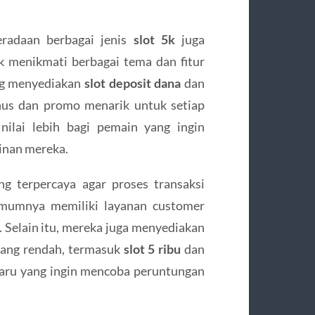
radaan berbagai jenis
slot 5k
juga
 menikmati berbagai tema dan fitur
ang menyediakan
slot deposit dana
dan
us dan promo menarik untuk setiap
nilai lebih bagi pemain yang ingin
inan mereka.
g terpercaya agar proses transaksi
 umumnya memiliki layanan customer
. Selain itu, mereka juga menyediakan
 yang rendah, termasuk
slot 5 ribu
dan
aru yang ingin mencoba peruntungan