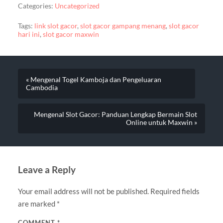
Categories:
Uncategorized
Tags:
link slot gacor
,
slot gacor gampang menang
,
slot gacor
hari ini
,
slot gacor maxwin
« Mengenal Togel Kamboja dan Pengeluaran
Cambodia
Mengenal Slot Gacor: Panduan Lengkap Bermain Slot
Online untuk Maxwin »
Leave a Reply
Your email address will not be published.
Required fields
are marked
*
COMMENT
*