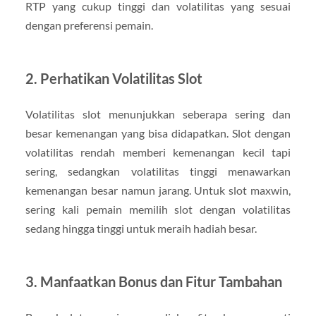
RTP yang cukup tinggi dan volatilitas yang sesuai
dengan preferensi pemain.
2. Perhatikan Volatilitas Slot
Volatilitas slot menunjukkan seberapa sering dan
besar kemenangan yang bisa didapatkan. Slot dengan
volatilitas rendah memberi kemenangan kecil tapi
sering, sedangkan volatilitas tinggi menawarkan
kemenangan besar namun jarang. Untuk slot maxwin,
sering kali pemain memilih slot dengan volatilitas
sedang hingga tinggi untuk meraih hadiah besar.
3. Manfaatkan Bonus dan Fitur Tambahan