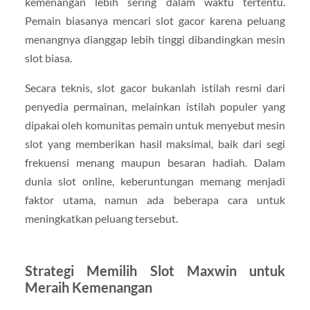
kemenangan lebih sering dalam waktu tertentu.
Pemain biasanya mencari slot gacor karena peluang
menangnya dianggap lebih tinggi dibandingkan mesin
slot biasa.
Secara teknis, slot gacor bukanlah istilah resmi dari
penyedia permainan, melainkan istilah populer yang
dipakai oleh komunitas pemain untuk menyebut mesin
slot yang memberikan hasil maksimal, baik dari segi
frekuensi menang maupun besaran hadiah. Dalam
dunia slot online, keberuntungan memang menjadi
faktor utama, namun ada beberapa cara untuk
meningkatkan peluang tersebut.
Strategi Memilih Slot Maxwin untuk
Meraih Kemenangan