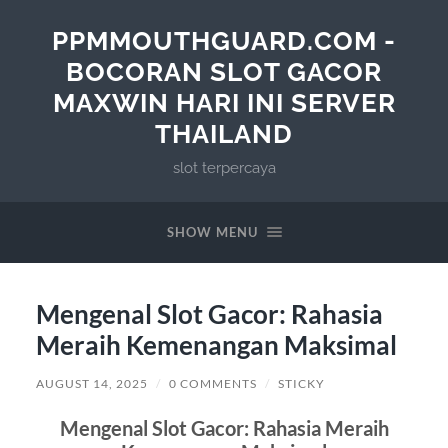
PPMMOUTHGUARD.COM -
BOCORAN SLOT GACOR
MAXWIN HARI INI SERVER
THAILAND
slot terpercaya
SHOW MENU
Mengenal Slot Gacor: Rahasia
Meraih Kemenangan Maksimal
AUGUST 14, 2025
/
0 COMMENTS
/
STICKY
Mengenal Slot Gacor: Rahasia Meraih