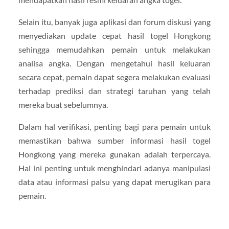
Selain itu, banyak juga aplikasi dan forum diskusi yang
menyediakan update cepat hasil togel Hongkong
sehingga memudahkan pemain untuk melakukan
analisa angka. Dengan mengetahui hasil keluaran
secara cepat, pemain dapat segera melakukan evaluasi
terhadap prediksi dan strategi taruhan yang telah
mereka buat sebelumnya.
Dalam hal verifikasi, penting bagi para pemain untuk
memastikan bahwa sumber informasi hasil togel
Hongkong yang mereka gunakan adalah terpercaya.
Hal ini penting untuk menghindari adanya manipulasi
data atau informasi palsu yang dapat merugikan para
pemain.