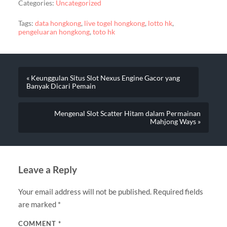
Categories:
Uncategorized
Tags:
data hongkong
,
live togel hongkong
,
lotto hk
,
pengeluaran hongkong
,
toto hk
« Keunggulan Situs Slot Nexus Engine Gacor yang
Banyak Dicari Pemain
Mengenal Slot Scatter Hitam dalam Permainan
Mahjong Ways »
Leave a Reply
Your email address will not be published.
Required fields
are marked
*
COMMENT
*