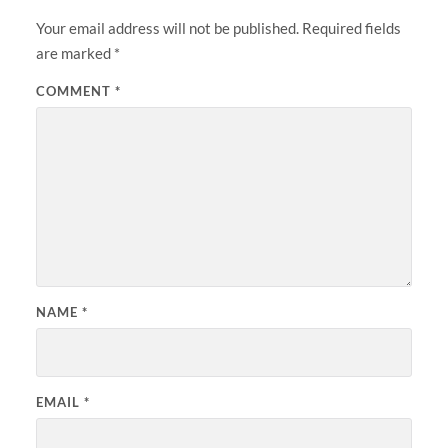
Your email address will not be published.
Required fields
are marked
*
COMMENT
*
NAME
*
EMAIL
*