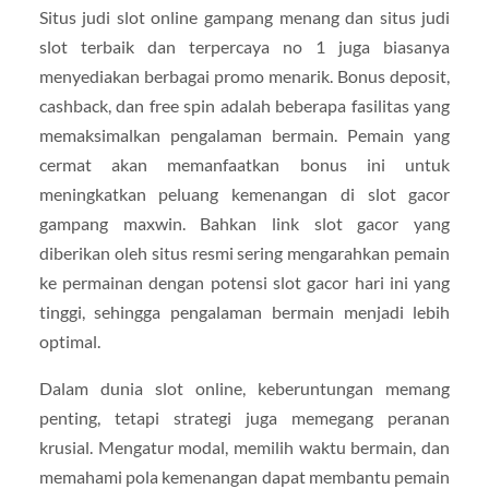
Situs judi slot online gampang menang dan situs judi
slot terbaik dan terpercaya no 1 juga biasanya
menyediakan berbagai promo menarik. Bonus deposit,
cashback, dan free spin adalah beberapa fasilitas yang
memaksimalkan pengalaman bermain. Pemain yang
cermat akan memanfaatkan bonus ini untuk
meningkatkan peluang kemenangan di slot gacor
gampang maxwin. Bahkan link slot gacor yang
diberikan oleh situs resmi sering mengarahkan pemain
ke permainan dengan potensi slot gacor hari ini yang
tinggi, sehingga pengalaman bermain menjadi lebih
optimal.
Dalam dunia slot online, keberuntungan memang
penting, tetapi strategi juga memegang peranan
krusial. Mengatur modal, memilih waktu bermain, dan
memahami pola kemenangan dapat membantu pemain