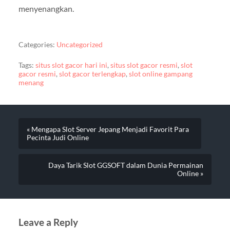
menyenangkan.
Categories:
Uncategorized
Tags:
situs slot gacor hari ini
,
situs slot gacor resmi
,
slot
gacor resmi
,
slot gacor terlengkap
,
slot online gampang
menang
« Mengapa Slot Server Jepang Menjadi Favorit Para
Pecinta Judi Online
Daya Tarik Slot GGSOFT dalam Dunia Permainan
Online »
Leave a Reply