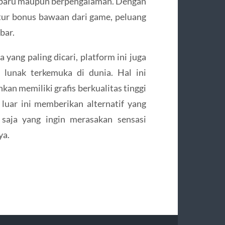
in baru maupun berpengalaman. Dengan
itur bonus bawaan dari game, peluang
bar.
 yang paling dicari, platform ini juga
lunak terkemuka di dunia. Hal ini
n memiliki grafis berkualitas tinggi
luar ini memberikan alternatif yang
saja yang ingin merasakan sensasi
ya.