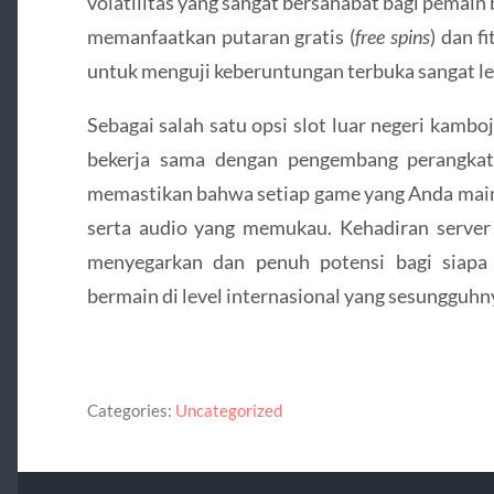
volatilitas yang sangat bersahabat bagi pema
memanfaatkan putaran gratis (
free spins
) dan f
untuk menguji keberuntungan terbuka sangat le
Sebagai salah satu opsi slot luar negeri kamboja
bekerja sama dengan pengembang perangkat 
memastikan bahwa setiap game yang Anda mainka
serta audio yang memukau. Kehadiran server 
menyegarkan dan penuh potensi bagi siapa 
bermain di level internasional yang sesungguhn
Categories:
Uncategorized