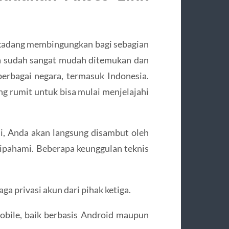
rkadang membingungkan bagi sebagian
oja sudah sangat mudah ditemukan dan
erbagai negara, termasuk Indonesia.
ng rumit untuk bisa mulai menjelajahi
i, Anda akan langsung disambut oleh
pahami. Beberapa keunggulan teknis
a privasi akun dari pihak ketiga.
obile, baik berbasis Android maupun