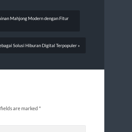
mainan Mahjong Modern dengan Fitur
bagai Solusi Hiburan Digital Terpopuler »
fields are marked
*