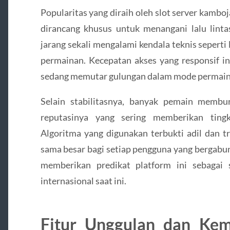
Popularitas yang diraih oleh slot server kamboja
dirancang khusus untuk menangani lalu linta
jarang sekali mengalami kendala teknis seperti
permainan. Kecepatan akses yang responsif in
sedang memutar gulungan dalam mode permain
Selain stabilitasnya, banyak pemain membu
reputasinya yang sering memberikan tingk
Algoritma yang digunakan terbukti adil dan 
sama besar bagi setiap pengguna yang bergabun
memberikan predikat platform ini sebagai 
internasional saat ini.
Fitur Unggulan dan Ke