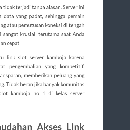
 tidak terjadi tanpa alasan. Server ini
s data yang padat, sehingga pemain
 lag atau pemutusan koneksi di tengah
i sangat krusial, terutama saat Anda
an cepat.
ru link slot server kamboja karena
at pengembalian yang kompetitif.
transparan, memberikan peluang yang
g. Tidak heran jika banyak komunitas
slot kamboja no 1 di kelas server
mudahan Akses Link