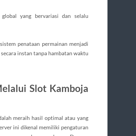
 global yang bervariasi dan selalu
, sistem penataan permainan menjadi
g secara instan tanpa hambatan waktu
elalui Slot Kamboja
dalah meraih hasil optimal atau yang
Server ini dikenal memiliki pengaturan