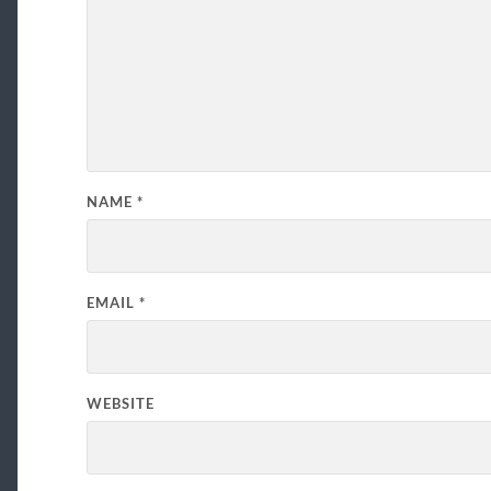
NAME
*
EMAIL
*
WEBSITE