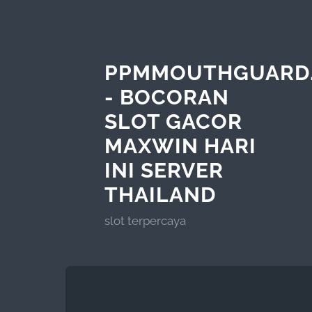
PPMMOUTHGUARD
- BOCORAN
SLOT GACOR
MAXWIN HARI
INI SERVER
THAILAND
slot terpercaya