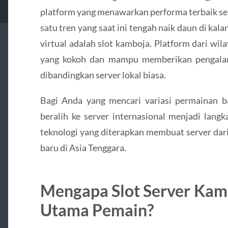
platform yang menawarkan performa terbaik ser
satu tren yang saat ini tengah naik daun di ka
virtual adalah slot kamboja. Platform dari wila
yang kokoh dan mampu memberikan pengalam
dibandingkan server lokal biasa.
Bagi Anda yang mencari variasi permainan ba
beralih ke server internasional menjadi lang
teknologi yang diterapkan membuat server dari 
baru di Asia Tenggara.
Mengapa Slot Server Kamb
Utama Pemain?