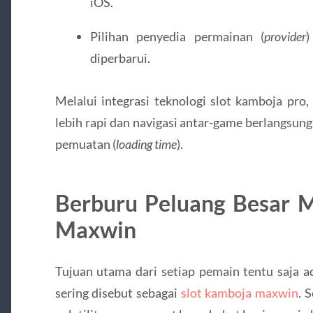
iOS.
Pilihan penyedia permainan (
provider
)
diperbarui.
Melalui integrasi teknologi slot kamboja pro
lebih rapi dan navigasi antar-game berlangsun
pemuatan (
loading time
).
Berburu Peluang Besar M
Maxwin
Tujuan utama dari setiap pemain tentu saja a
sering disebut sebagai
slot kamboja maxwin
. 