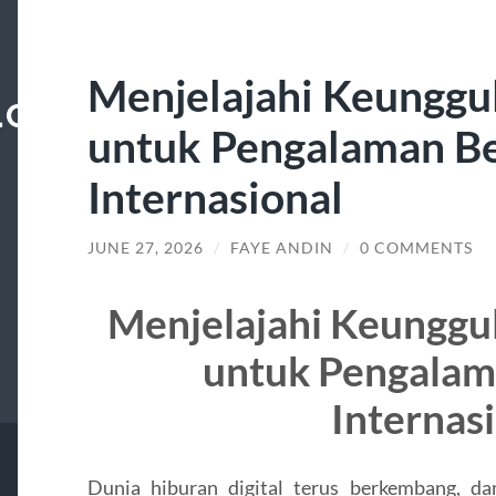
Menjelajahi Keunggu
.COM
untuk Pengalaman B
Internasional
JUNE 27, 2026
/
FAYE ANDIN
/
0 COMMENTS
Menjelajahi Keunggu
untuk Pengalam
Internas
Dunia hiburan digital terus berkembang, d