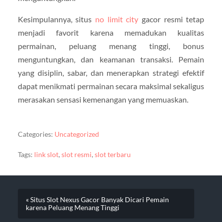
Kesimpulannya, situs
no limit city
gacor resmi tetap
menjadi favorit karena memadukan kualitas
permainan, peluang menang tinggi, bonus
menguntungkan, dan keamanan transaksi. Pemain
yang disiplin, sabar, dan menerapkan strategi efektif
dapat menikmati permainan secara maksimal sekaligus
merasakan sensasi kemenangan yang memuaskan.
Categories:
Uncategorized
Tags:
link slot
,
slot resmi
,
slot terbaru
« Situs Slot Nexus Gacor Banyak Dicari Pemain
karena Peluang Menang Tinggi