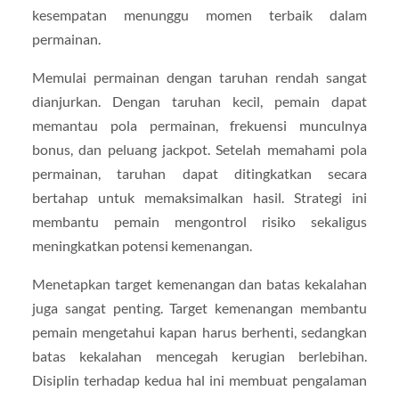
kesempatan menunggu momen terbaik dalam
permainan.
Memulai permainan dengan taruhan rendah sangat
dianjurkan. Dengan taruhan kecil, pemain dapat
memantau pola permainan, frekuensi munculnya
bonus, dan peluang jackpot. Setelah memahami pola
permainan, taruhan dapat ditingkatkan secara
bertahap untuk memaksimalkan hasil. Strategi ini
membantu pemain mengontrol risiko sekaligus
meningkatkan potensi kemenangan.
Menetapkan target kemenangan dan batas kekalahan
juga sangat penting. Target kemenangan membantu
pemain mengetahui kapan harus berhenti, sedangkan
batas kekalahan mencegah kerugian berlebihan.
Disiplin terhadap kedua hal ini membuat pengalaman