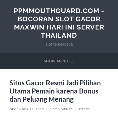
PPMMOUTHGUARD.COM -
BOCORAN SLOT GACOR
MAXWIN HARI INI SERVER
THAILAND
slot terpercaya
SHOW MENU
Situs Gacor Resmi Jadi Pilihan
Utama Pemain karena Bonus
dan Peluang Menang
DECEMBER 25, 2025
/
0 COMMENTS
/
STICKY