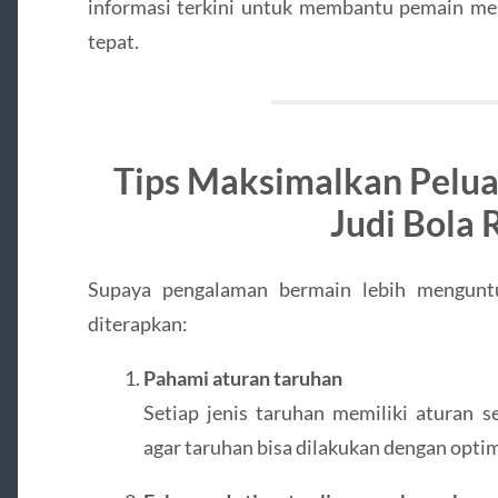
informasi terkini untuk membantu pemain me
tepat.
Tips Maksimalkan Pelua
Judi Bola 
Supaya pengalaman bermain lebih menguntu
diterapkan:
Pahami aturan taruhan
Setiap jenis taruhan memiliki aturan 
agar taruhan bisa dilakukan dengan optim