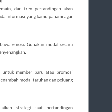
ai
emain, dan tren pertandingan akan
da informasi yang kamu pahami agar
rbawa emosi. Gunakan modal secara
menyenangkan.
s untuk member baru atau promosi
 menambah modal taruhan dan peluang
ikan strategi saat pertandingan