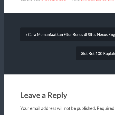
« Cara Memanfaatkan Fitur Bonus di Situs Nexus Eng
Slot Bet 100 Rupia
Leave a Reply
Your email address will not be published.
Required 