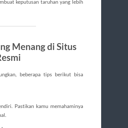
mbuat keputusan taruhan yang lebih
ng Menang di Situs
Resmi
ngkan, beberapa tips berikut bisa
sendiri. Pastikan kamu memahaminya
al.