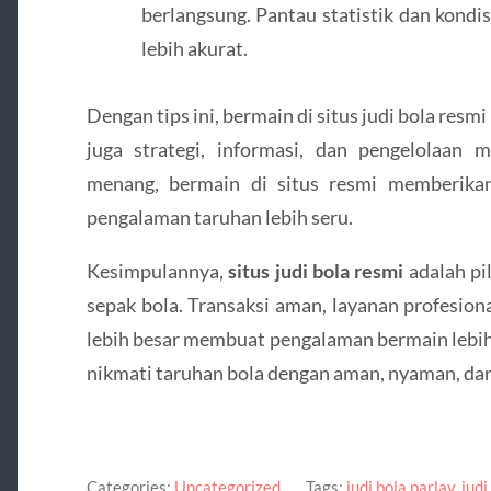
berlangsung. Pantau statistik dan kondi
lebih akurat.
Dengan tips ini, bermain di situs judi bola resm
juga strategi, informasi, dan pengelolaan 
menang, bermain di situs resmi memberika
pengalaman taruhan lebih seru.
Kesimpulannya,
situs judi bola resmi
adalah pi
sepak bola. Transaksi aman, layanan profesio
lebih besar membuat pengalaman bermain lebih
nikmati taruhan bola dengan aman, nyaman, d
Categories:
Uncategorized
Tags:
judi bola parlay
,
judi