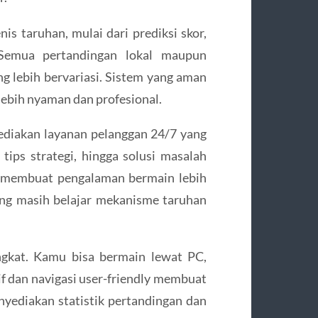
is taruhan, mulai dari prediksi skor,
. Semua pertandingan lokal maupun
ng lebih bervariasi. Sistem yang aman
ebih nyaman dan profesional.
diakan layanan pelanggan 24/7 yang
ips strategi, hingga solusi masalah
ni membuat pengalaman bermain lebih
ng masih belajar mekanisme taruhan
ngkat. Kamu bisa bermain lewat PC,
f dan navigasi user-friendly membuat
enyediakan statistik pertandingan dan