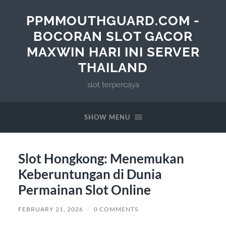
PPMMOUTHGUARD.COM -
BOCORAN SLOT GACOR
MAXWIN HARI INI SERVER
THAILAND
slot terpercaya
SHOW MENU
Slot Hongkong: Menemukan
Keberuntungan di Dunia
Permainan Slot Online
FEBRUARY 21, 2026
/
0 COMMENTS