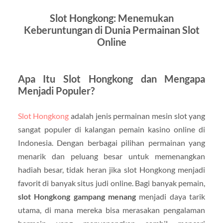
Slot Hongkong: Menemukan
Keberuntungan di Dunia Permainan Slot
Online
Apa Itu Slot Hongkong dan Mengapa
Menjadi Populer?
Slot Hongkong
adalah jenis permainan mesin slot yang
sangat populer di kalangan pemain kasino online di
Indonesia. Dengan berbagai pilihan permainan yang
menarik dan peluang besar untuk memenangkan
hadiah besar, tidak heran jika slot Hongkong menjadi
favorit di banyak situs judi online. Bagi banyak pemain,
slot Hongkong gampang menang
menjadi daya tarik
utama, di mana mereka bisa merasakan pengalaman