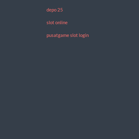
depo 25
slot online
pusatgame slot login