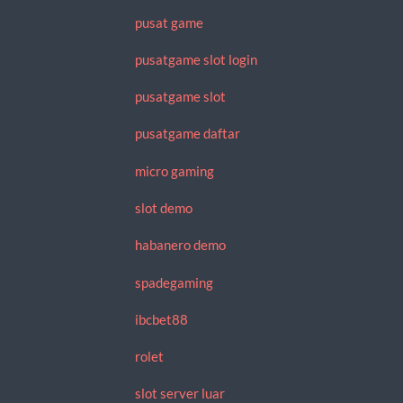
pusat game
pusatgame slot login
pusatgame slot
pusatgame daftar
micro gaming
slot demo
habanero demo
spadegaming
ibcbet88
rolet
slot server luar