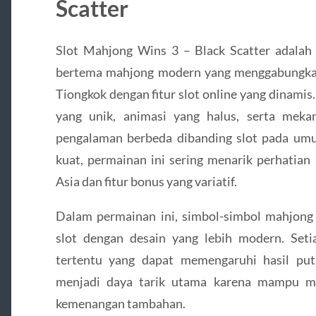
Scatter
Slot Mahjong Wins 3 – Black Scatter adalah
bertema mahjong modern yang menggabungkan
Tiongkok dengan fitur slot online yang dinamis
yang unik, animasi yang halus, serta mek
pengalaman berbeda dibanding slot pada um
kuat, permainan ini sering menarik perhatia
Asia dan fitur bonus yang variatif.
Dalam permainan ini, simbol-simbol mahjong
slot dengan desain yang lebih modern. Setia
tertentu yang dapat memengaruhi hasil puta
menjadi daya tarik utama karena mampu m
kemenangan tambahan.