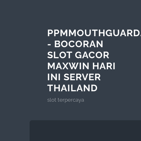
PPMMOUTHGUARD
- BOCORAN
SLOT GACOR
MAXWIN HARI
INI SERVER
THAILAND
slot terpercaya