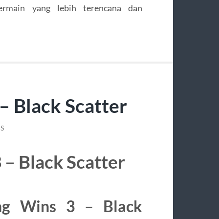
rmain yang lebih terencana dan
– Black Scatter
S
 – Black Scatter
ng Wins 3 – Black