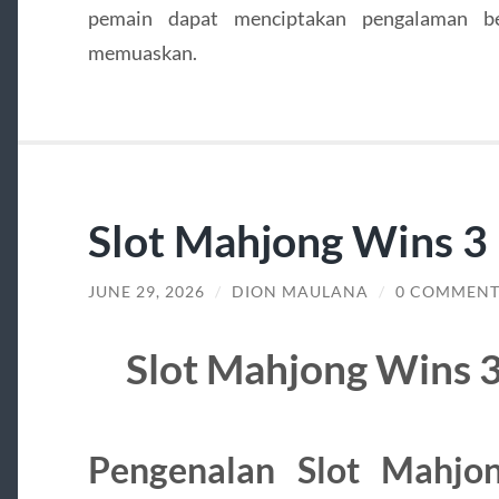
pemain dapat menciptakan pengalaman be
memuaskan.
Slot Mahjong Wins 3 
JUNE 29, 2026
/
DION MAULANA
/
0 COMMENT
Slot Mahjong Wins 3
Pengenalan Slot Mahjo