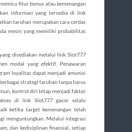
 memicu fitur bonus atau kemenangan
an informasi yang tersedia di link
tkan taruhan merupakan cara cerdas
a mesin yang memiliki probabilitas
ng disediakan melalui link Slot777
men modal yang efektif. Penawaran
gram loyalitas dapat menjadi amunisi
erbagai strategi taruhan tanpa harus
un, kontrol diri tetap menjadi faktor
kses di link Slot777 gacor selalu
aik ketika target kemenangan telah
lagi menguntungkan. Melalui integrasi
am, dan kedisiplinan finansial, setiap