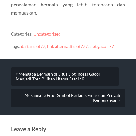
pengalaman bermain yang lebih terencana dan
memuaskan.
Categories:
Uncategorized
Tags:
daftar slot77
,
link alternatif slot777
,
slot gacor 77
« Mengapa Bermain di Situs Slot Incess Gacor
Menjadi Tren Pilihan Utama Saat Ini?
Mekanisme Fitur Simbol Berlapis Emas dan Pengali
Kemenangan »
Leave a Reply