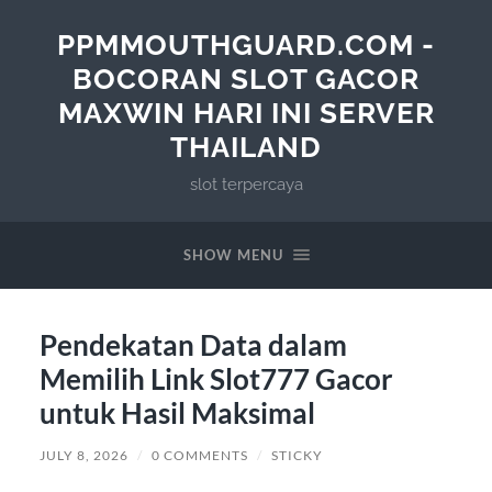
PPMMOUTHGUARD.COM -
BOCORAN SLOT GACOR
MAXWIN HARI INI SERVER
THAILAND
slot terpercaya
SHOW MENU
Pendekatan Data dalam
Memilih Link Slot777 Gacor
untuk Hasil Maksimal
JULY 8, 2026
/
0 COMMENTS
/
STICKY