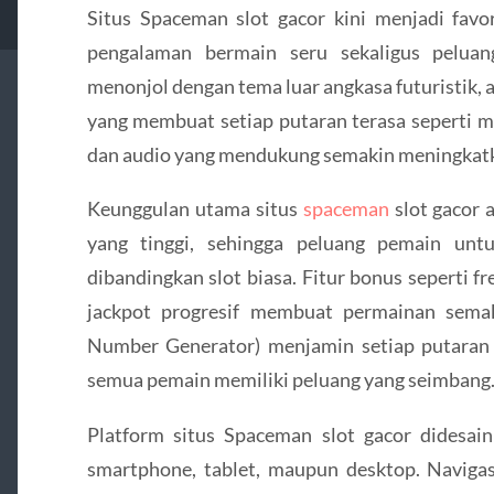
Situs Spaceman slot gacor kini menjadi favo
pengalaman bermain seru sekaligus pelua
menonjol dengan tema luar angkasa futuristik, 
yang membuat setiap putaran terasa seperti mis
dan audio yang mendukung semakin meningkatk
Keunggulan utama situs
spaceman
slot gacor 
yang tinggi, sehingga peluang pemain unt
dibandingkan slot biasa. Fitur bonus seperti fre
jackpot progresif membuat permainan sem
Number Generator) menjamin setiap putaran b
semua pemain memiliki peluang yang seimbang
Platform situs Spaceman slot gacor didesain
smartphone, tablet, maupun desktop. Naviga