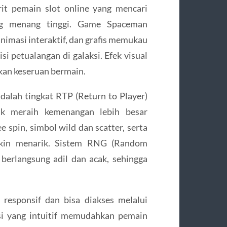
rit pemain slot online yang mencari
ng menang tinggi. Game Spaceman
animasi interaktif, dan grafis memukau
i petualangan di galaksi. Efek visual
an keseruan bermain.
adalah tingkat RTP (Return to Player)
uk meraih kemenangan lebih besar
e spin, simbol wild dan scatter, serta
akin menarik. Sistem RNG (Random
erlangsung adil dan acak, sehingga
.
 responsif dan bisa diakses melalui
si yang intuitif memudahkan pemain