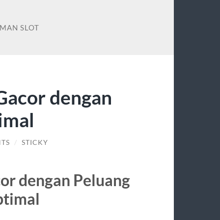
EMAN SLOT
 Gacor dengan
imal
TS
/
STICKY
cor dengan Peluang
timal