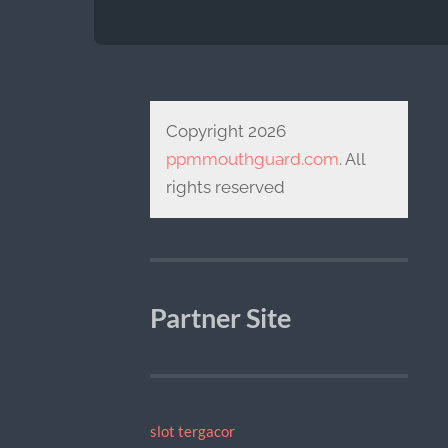
Copyright 2026
ppmmouthguard.com
. All
rights reserved
Partner Site
slot tergacor