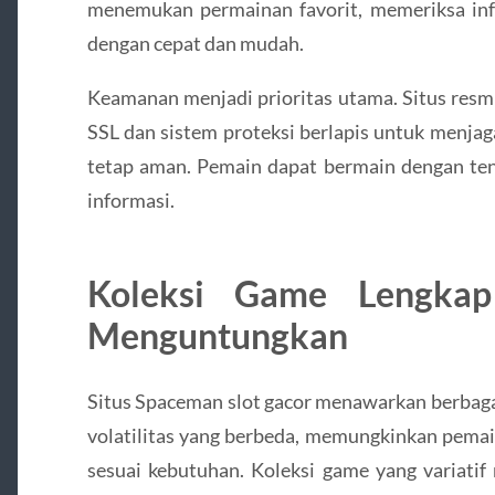
menemukan permainan favorit, memeriksa in
dengan cepat dan mudah.
Keamanan menjadi prioritas utama. Situs resmi
SSL dan sistem proteksi berlapis untuk menjaga
tetap aman. Pemain dapat bermain dengan ten
informasi.
Koleksi Game Lengkap
Menguntungkan
Situs Spaceman slot gacor menawarkan berbagai
volatilitas yang berbeda, memungkinkan pemai
sesuai kebutuhan. Koleksi game yang variati