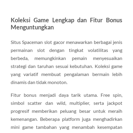
Koleksi Game Lengkap dan Fitur Bonus
Menguntungkan
Situs Spaceman slot gacor menawarkan berbagai jenis
permainan slot dengan tingkat volatilitas yang
berbeda, memungkinkan pemain menyesuaikan
strategi dan taruhan sesuai kebutuhan. Koleksi game
yang variatif membuat pengalaman bermain lebih
dinamis dan tidak monoton.
Fitur bonus menjadi daya tarik utama. Free spin,
simbol scatter dan wild, multiplier, serta jackpot
progresif memberikan peluang besar untuk meraih
kemenangan. Beberapa platform juga menghadirkan
mini game tambahan yang menambah kesempatan