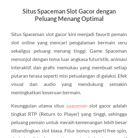
Situs Spaceman Slot Gacor dengan
Peluang Menang Optimal
Situs Spaceman slot gacor kini menjadi favorit pemain
slot online yang mencari pengalaman bermain seru
sekaligus peluang menang tinggi. Game Spaceman
menonjol dengan tema luar angkasa futuristik, animasi
interaktif, dan grafis memukau yang membuat setiap
putaran terasa seperti misi petualangan di galaksi. Efek
visual dan audio yang mendukung semakin
meningkatkan keseruan bermain.
Keunggulan utama situs
spaceman
slot gacor adalah
tingkat RTP (Return to Player) yang tinggi, sehingga
peluang pemain untuk meraih kemenangan lebih besar
dibandingkan slot biasa. Fitur bonus seperti free spin,