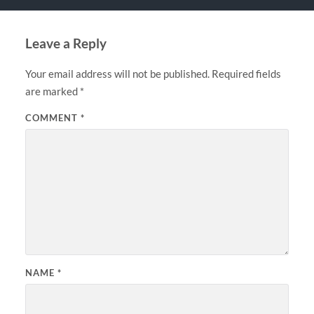
Leave a Reply
Your email address will not be published.
Required fields
are marked
*
COMMENT
*
NAME
*