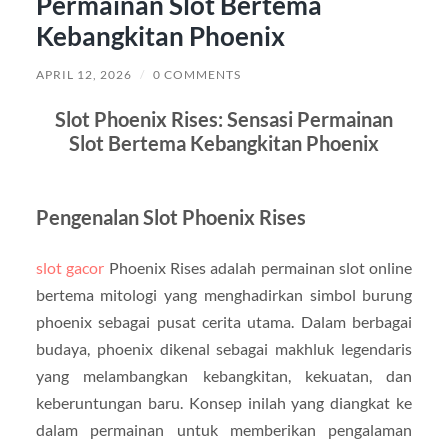
Permainan Slot Bertema
Kebangkitan Phoenix
APRIL 12, 2026
/
0 COMMENTS
Slot Phoenix Rises: Sensasi Permainan
Slot Bertema Kebangkitan Phoenix
Pengenalan Slot Phoenix Rises
slot gacor
Phoenix Rises
adalah permainan slot online
bertema mitologi yang menghadirkan simbol burung
phoenix sebagai pusat cerita utama. Dalam berbagai
budaya, phoenix dikenal sebagai makhluk legendaris
yang melambangkan kebangkitan, kekuatan, dan
keberuntungan baru. Konsep inilah yang diangkat ke
dalam permainan untuk memberikan pengalaman