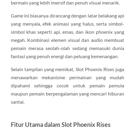
bermain yang lebih imersif dan penuh visual menarik.
Game ini biasanya dirancang dengan latar belakang api
yang menyala, efek animasi yang halus, serta simbol-
simbol khas seperti api, emas, dan ikon phoenix yang
megah. Kombinasi elemen visual dan audio membuat
pemain merasa seolah-olah sedang memasuki dunia
fantasi yang penuh energi dan peluang kemenangan.
Selain tampilan yang memikat, Slot Phoenix Rises juga
menawarkan mekanisme permainan yang mudah
dipahami sehingga cocok untuk pemain pemula
maupun pemain berpengalaman yang mencari hiburan
santai.
Fitur Utama dalam Slot Phoenix Rises