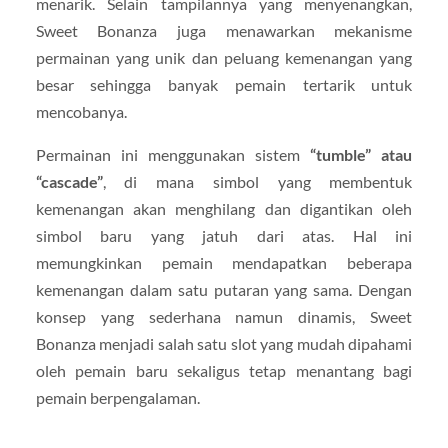
menarik. Selain tampilannya yang menyenangkan,
Sweet Bonanza juga menawarkan mekanisme
permainan yang unik dan peluang kemenangan yang
besar sehingga banyak pemain tertarik untuk
mencobanya.
Permainan ini menggunakan sistem
“tumble” atau
“cascade”
, di mana simbol yang membentuk
kemenangan akan menghilang dan digantikan oleh
simbol baru yang jatuh dari atas. Hal ini
memungkinkan pemain mendapatkan beberapa
kemenangan dalam satu putaran yang sama. Dengan
konsep yang sederhana namun dinamis, Sweet
Bonanza menjadi salah satu slot yang mudah dipahami
oleh pemain baru sekaligus tetap menantang bagi
pemain berpengalaman.