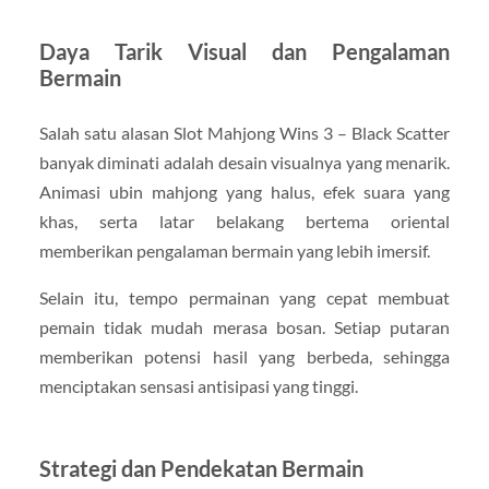
Daya Tarik Visual dan Pengalaman
Bermain
Salah satu alasan Slot Mahjong Wins 3 – Black Scatter
banyak diminati adalah desain visualnya yang menarik.
Animasi ubin mahjong yang halus, efek suara yang
khas, serta latar belakang bertema oriental
memberikan pengalaman bermain yang lebih imersif.
Selain itu, tempo permainan yang cepat membuat
pemain tidak mudah merasa bosan. Setiap putaran
memberikan potensi hasil yang berbeda, sehingga
menciptakan sensasi antisipasi yang tinggi.
Strategi dan Pendekatan Bermain