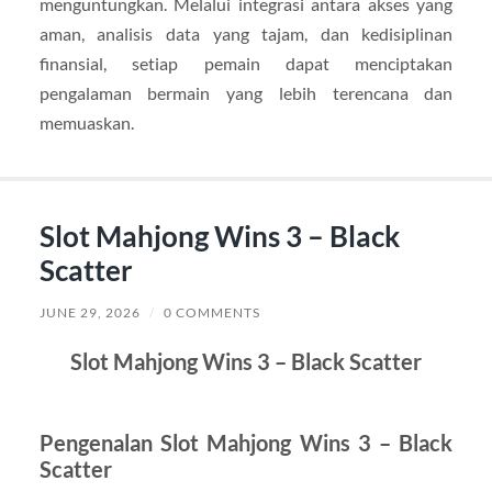
menguntungkan. Melalui integrasi antara akses yang
aman, analisis data yang tajam, dan kedisiplinan
finansial, setiap pemain dapat menciptakan
pengalaman bermain yang lebih terencana dan
memuaskan.
Slot Mahjong Wins 3 – Black
Scatter
JUNE 29, 2026
/
0 COMMENTS
Slot Mahjong Wins 3 – Black Scatter
Pengenalan Slot Mahjong Wins 3 – Black
Scatter