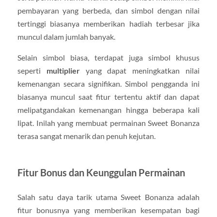
pembayaran yang berbeda, dan simbol dengan nilai
tertinggi biasanya memberikan hadiah terbesar jika
muncul dalam jumlah banyak.
Selain simbol biasa, terdapat juga simbol khusus
seperti
multiplier
yang dapat meningkatkan nilai
kemenangan secara signifikan. Simbol pengganda ini
biasanya muncul saat fitur tertentu aktif dan dapat
melipatgandakan kemenangan hingga beberapa kali
lipat. Inilah yang membuat permainan Sweet Bonanza
terasa sangat menarik dan penuh kejutan.
Fitur Bonus dan Keunggulan Permainan
Salah satu daya tarik utama Sweet Bonanza adalah
fitur bonusnya yang memberikan kesempatan bagi