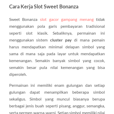
Cara Kerja Slot Sweet Bonanza
Sweet Bonanza
slot gacor gampang menang
tidak
menggunakan pola garis pembayaran tradisional
seperti slot klasik. Sebaliknya, permainan ini
menggunakan sistem
cluster pay
di mana pemain
harus mendapatkan minimal delapan simbol yang
sama di mana saja pada layar untuk mendapatkan
kemenangan. Semakin banyak simbol yang cocok,
semakin besar pula nilai kemenangan yang bisa
diperoleh.
Permainan ini memiliki enam gulungan dan setiap
gulungan dapat menampilkan beberapa simbol
sekaligus. Simbol yang muncul biasanya berupa
berbagai jenis buah seperti pisang, anggur, semangka,
serta permen warna-warni. Setiap simbol memiliki nilai