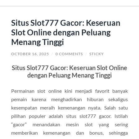
Situs Slot777 Gacor: Keseruan
Slot Online dengan Peluang
Menang Tinggi
OCTOBER 16, 2025
/
0 COMMENTS
/
STICKY
Situs Slot777 Gacor: Keseruan Slot Online
dengan Peluang Menang Tinggi
Permainan slot online kini menjadi favorit banyak
pemain karena menghadirkan hiburan sekaligus
kesempatan meraih kemenangan nyata. Salah satu
pilihan populer adalah situs slot777 gacor. Istilah
“gacor” menandakan mesin slot yang sering
memberikan kemenangan dan bonus, sehingga