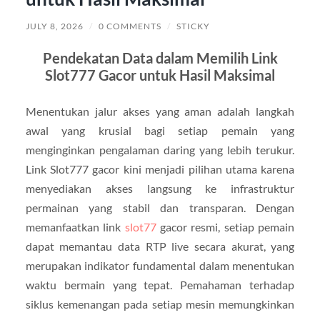
JULY 8, 2026
/
0 COMMENTS
/
STICKY
Pendekatan Data dalam Memilih Link
Slot777 Gacor untuk Hasil Maksimal
Menentukan jalur akses yang aman adalah langkah
awal yang krusial bagi setiap pemain yang
menginginkan pengalaman daring yang lebih terukur.
Link Slot777 gacor kini menjadi pilihan utama karena
menyediakan akses langsung ke infrastruktur
permainan yang stabil dan transparan. Dengan
memanfaatkan link
slot77
gacor resmi, setiap pemain
dapat memantau data RTP live secara akurat, yang
merupakan indikator fundamental dalam menentukan
waktu bermain yang tepat. Pemahaman terhadap
siklus kemenangan pada setiap mesin memungkinkan