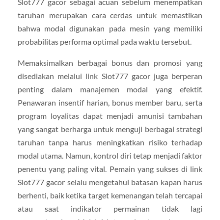
Slot777 gacor sebagai acuan sebelum menempatkan
taruhan merupakan cara cerdas untuk memastikan
bahwa modal digunakan pada mesin yang memiliki
probabilitas performa optimal pada waktu tersebut.
Memaksimalkan berbagai bonus dan promosi yang
disediakan melalui link Slot777 gacor juga berperan
penting dalam manajemen modal yang efektif.
Penawaran insentif harian, bonus member baru, serta
program loyalitas dapat menjadi amunisi tambahan
yang sangat berharga untuk menguji berbagai strategi
taruhan tanpa harus meningkatkan risiko terhadap
modal utama. Namun, kontrol diri tetap menjadi faktor
penentu yang paling vital. Pemain yang sukses di link
Slot777 gacor selalu mengetahui batasan kapan harus
berhenti, baik ketika target kemenangan telah tercapai
atau saat indikator permainan tidak lagi