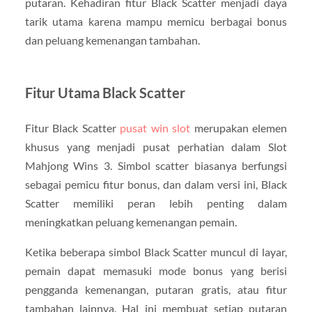
putaran. Kehadiran fitur Black Scatter menjadi daya
tarik utama karena mampu memicu berbagai bonus
dan peluang kemenangan tambahan.
Fitur Utama Black Scatter
Fitur Black Scatter
pusat win slot
merupakan elemen
khusus yang menjadi pusat perhatian dalam Slot
Mahjong Wins 3. Simbol scatter biasanya berfungsi
sebagai pemicu fitur bonus, dan dalam versi ini, Black
Scatter memiliki peran lebih penting dalam
meningkatkan peluang kemenangan pemain.
Ketika beberapa simbol Black Scatter muncul di layar,
pemain dapat memasuki mode bonus yang berisi
pengganda kemenangan, putaran gratis, atau fitur
tambahan lainnya. Hal ini membuat setiap putaran