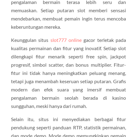
pengalaman bermain terasa lebih seru dan
memuaskan. Setiap putaran slot memberi sensasi
mendebarkan, membuat pemain ingin terus mencoba
keberuntungan mereka.
Keunggulan situs
slot777 online
gacor terletak pada
kualitas permainan dan fitur yang inovatif. Setiap slot
dilengkapi fitur menarik seperti free spin, jackpot
progresif, simbol scatter, dan bonus multiplier. Fitur-
fitur ini tidak hanya meningkatkan peluang menang,
tetapi juga menambah keseruan setiap putaran. Grafis
modern dan efek suara yang imersif membuat
pengalaman bermain seolah berada di kasino
sungguhan, meski hanya dari rumah.
Selain itu, situs ini menyediakan berbagai fitur
pendukung seperti panduan RTP, statistik permainan,
dan mode demo. Mode demo memungkinkan pemain