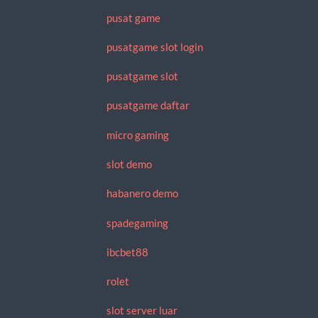
pusat game
pusatgame slot login
pusatgame slot
pusatgame daftar
micro gaming
slot demo
habanero demo
spadegaming
ibcbet88
rolet
slot server luar