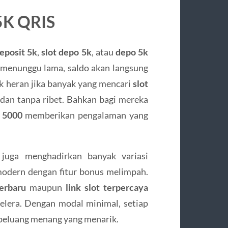
 5K QRIS
deposit 5k
,
slot depo 5k
, atau
depo 5k
 menunggu lama, saldo akan langsung
k heran jika banyak yang mencari
slot
 dan tanpa ribet. Bahkan bagi mereka
t 5000
memberikan pengalaman yang
juga menghadirkan banyak variasi
 modern dengan fitur bonus melimpah.
terbaru
maupun
link slot terpercaya
lera. Dengan modal minimal, setiap
peluang menang yang menarik.