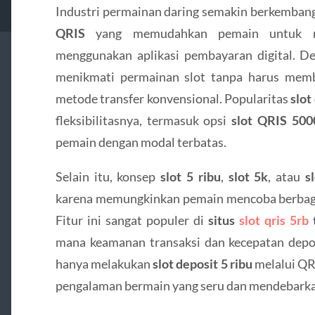
Industri permainan daring semakin berkembang 
QRIS
yang memudahkan pemain untuk me
menggunakan aplikasi pembayaran digital. De
menikmati permainan slot tanpa harus mem
metode transfer konvensional. Popularitas
slot
fleksibilitasnya, termasuk opsi
slot QRIS 500
pemain dengan modal terbatas.
Selain itu, konsep
slot 5 ribu
,
slot 5k
, atau
s
karena memungkinkan pemain mencoba berbagai 
Fitur ini sangat populer di
situs
slot qris 5rb
mana keamanan transaksi dan kecepatan depos
hanya melakukan
slot deposit 5 ribu
melalui QR
pengalaman bermain yang seru dan mendebarka