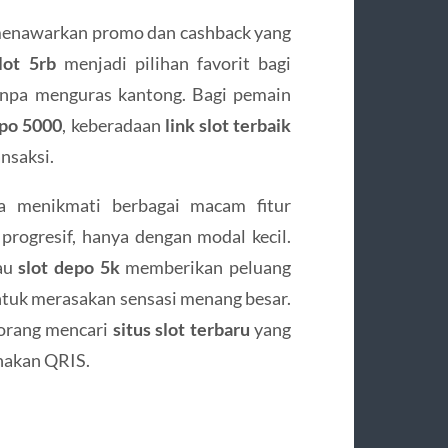
menawarkan promo dan cashback yang
lot 5rb
menjadi pilihan favorit bagi
anpa menguras kantong. Bagi pemain
epo 5000
, keberadaan
link slot terbaik
nsaksi.
a menikmati berbagai macam fitur
 progresif, hanya dengan modal kecil.
tau
slot depo 5k
memberikan peluang
tuk merasakan sensasi menang besar.
 orang mencari
situs slot terbaru
yang
nakan QRIS.