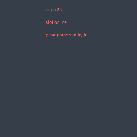
depo 25
slot online
pusatgame slot login