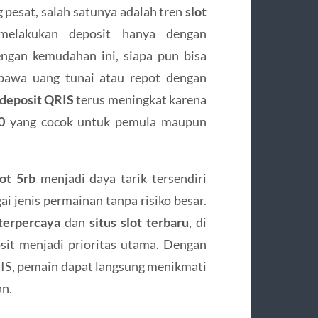
pesat, salah satunya adalah tren
slot
lakukan deposit hanya dengan
ngan kemudahan ini, siapa pun bisa
bawa uang tunai atau repot dengan
 deposit QRIS
terus meningkat karena
0
yang cocok untuk pemula maupun
lot 5rb
menjadi daya tarik tersendiri
jenis permainan tanpa risiko besar.
terpercaya
dan
situs slot terbaru
, di
it menjadi prioritas utama. Dengan
IS, pemain dapat langsung menikmati
n.