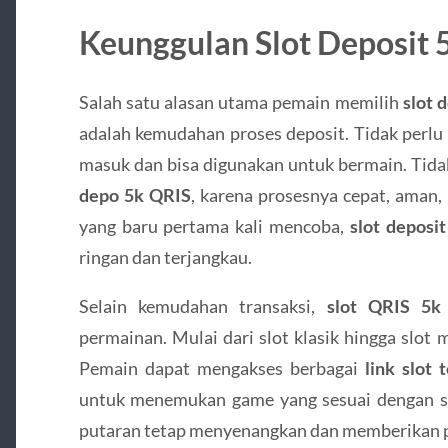
Keunggulan Slot Deposit
Salah satu alasan utama pemain memilih
slot 
adalah kemudahan proses deposit. Tidak perlu
masuk dan bisa digunakan untuk bermain. Tida
depo 5k QRIS
, karena prosesnya cepat, aman,
yang baru pertama kali mencoba,
slot deposi
ringan dan terjangkau.
Selain kemudahan transaksi,
slot QRIS 5k
permainan. Mulai dari slot klasik hingga slot
Pemain dapat mengakses berbagai
link slot 
untuk menemukan game yang sesuai dengan se
putaran tetap menyenangkan dan memberikan 