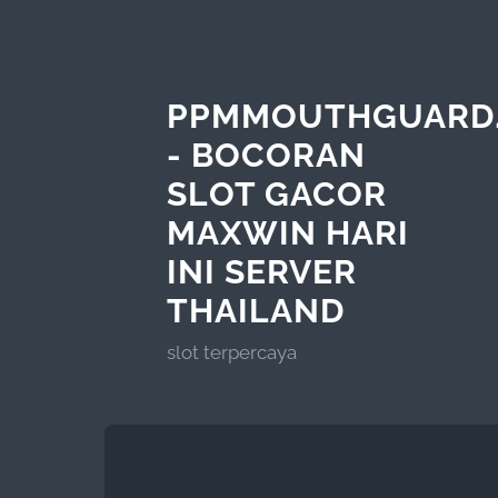
PPMMOUTHGUARD
- BOCORAN
SLOT GACOR
MAXWIN HARI
INI SERVER
THAILAND
slot terpercaya