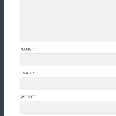
NAME
*
EMAIL
*
WEBSITE