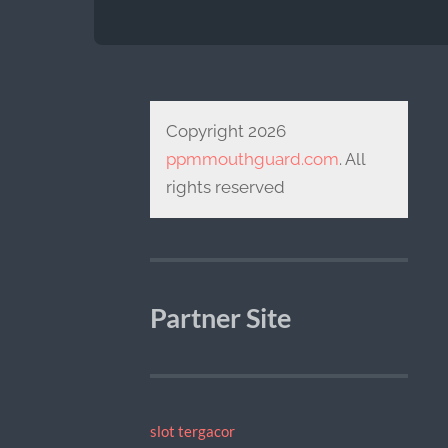
Copyright 2026
ppmmouthguard.com
. All
rights reserved
Partner Site
slot tergacor