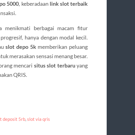
epo 5000
, keberadaan
link slot terbaik
nsaksi.
a menikmati berbagai macam fitur
 progresif, hanya dengan modal kecil.
tau
slot depo 5k
memberikan peluang
tuk merasakan sensasi menang besar.
 orang mencari
situs slot terbaru
yang
nakan QRIS.
ot deposit 5rb
,
slot via qris