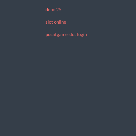
depo 25
slot online
pusatgame slot login