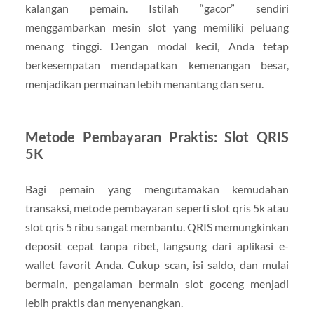
kalangan pemain. Istilah “gacor” sendiri
menggambarkan mesin slot yang memiliki peluang
menang tinggi. Dengan modal kecil, Anda tetap
berkesempatan mendapatkan kemenangan besar,
menjadikan permainan lebih menantang dan seru.
Metode Pembayaran Praktis: Slot QRIS
5K
Bagi pemain yang mengutamakan kemudahan
transaksi, metode pembayaran seperti slot qris 5k atau
slot qris 5 ribu sangat membantu. QRIS memungkinkan
deposit cepat tanpa ribet, langsung dari aplikasi e-
wallet favorit Anda. Cukup scan, isi saldo, dan mulai
bermain, pengalaman bermain slot goceng menjadi
lebih praktis dan menyenangkan.