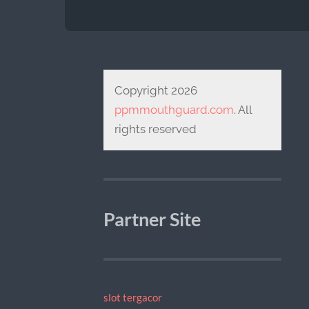
Copyright 2026
ppmmouthguard.com
. All
rights reserved
Partner Site
slot tergacor