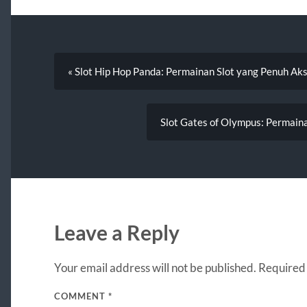
« Slot Hip Hop Panda: Permainan Slot yang Penuh Aks
Slot Gates of Olympus: Permaina
Leave a Reply
Your email address will not be published.
Required 
COMMENT
*