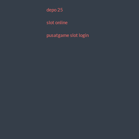
depo 25
slot online
pusatgame slot login