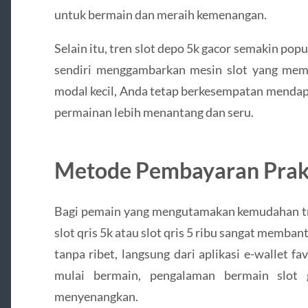
untuk bermain dan meraih kemenangan.
Selain itu, tren slot depo 5k gacor semakin popu
sendiri menggambarkan mesin slot yang memi
modal kecil, Anda tetap berkesempatan menda
permainan lebih menantang dan seru.
Metode Pembayaran Prakt
Bagi pemain yang mengutamakan kemudahan tr
slot qris 5k atau slot qris 5 ribu sangat memb
tanpa ribet, langsung dari aplikasi e-wallet fa
mulai bermain, pengalaman bermain slot 
menyenangkan.