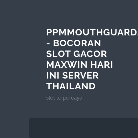
PPMMOUTHGUARD
- BOCORAN
SLOT GACOR
MAXWIN HARI
INI SERVER
THAILAND
slot terpercaya