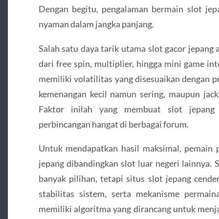
Dengan begitu, pengalaman bermain slot jepa
nyaman dalam jangka panjang.
Salah satu daya tarik utama slot gacor jepang a
dari free spin, multiplier, hingga mini game int
memiliki volatilitas yang disesuaikan dengan 
kemenangan kecil namun sering, maupun jackpo
Faktor inilah yang membuat slot jepang
perbincangan hangat di berbagai forum.
Untuk mendapatkan hasil maksimal, pemain p
jepang dibandingkan slot luar negeri lainnya
banyak pilihan, tetapi situs slot jepang cende
stabilitas sistem, serta mekanisme permaina
memiliki algoritma yang dirancang untuk menj