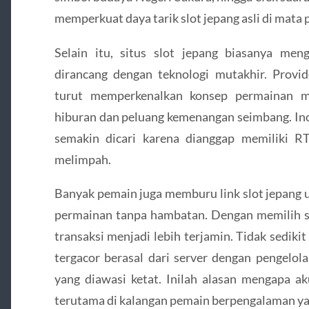
memperkuat daya tarik slot jepang asli di mata 
Selain itu, situs slot jepang biasanya men
dirancang dengan teknologi mutakhir. Provi
turut memperkenalkan konsep permainan 
hiburan dan peluang kemenangan seimbang. Inov
semakin dicari karena dianggap memiliki R
melimpah.
Banyak pemain juga memburu link slot jepang 
permainan tanpa hambatan. Dengan memilih sl
transaksi menjadi lebih terjamin. Tidak sedik
tergacor berasal dari server dengan pengelola
yang diawasi ketat. Inilah alasan mengapa ak
terutama di kalangan pemain berpengalaman ya