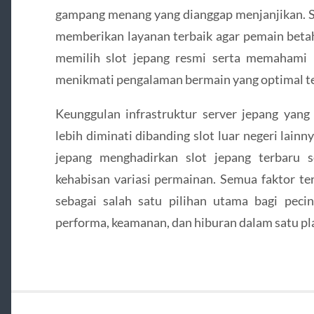
gampang menang yang dianggap menjanjikan. S
memberikan layanan terbaik agar pemain beta
memilih slot jepang resmi serta memahami ka
menikmati pengalaman bermain yang optimal te
Keunggulan infrastruktur server jepang yang 
lebih diminati dibanding slot luar negeri lainn
jepang menghadirkan slot jepang terbaru s
kehabisan variasi permainan. Semua faktor te
sebagai salah satu pilihan utama bagi pec
performa, keamanan, dan hiburan dalam satu pl