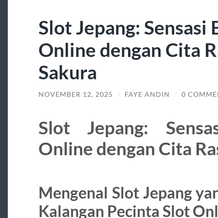
Slot Jepang: Sensasi 
Online dengan Cita R
Sakura
NOVEMBER 12, 2025
/
FAYE ANDIN
/
0 COMME
Slot Jepang: Sensa
Online dengan Cita Ra
Mengenal Slot Jepang yan
Kalangan Pecinta Slot On