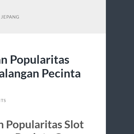
 JEPANG
an Popularitas
Kalangan Pecinta
TS
n Popularitas Slot