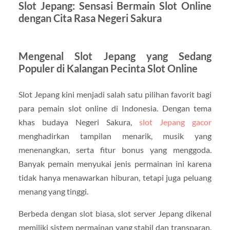
Slot Jepang: Sensasi Bermain Slot Online
dengan Cita Rasa Negeri Sakura
Mengenal Slot Jepang yang Sedang
Populer di Kalangan Pecinta Slot Online
Slot Jepang kini menjadi salah satu pilihan favorit bagi
para pemain slot online di Indonesia. Dengan tema
khas budaya Negeri Sakura,
slot Jepang gacor
menghadirkan tampilan menarik, musik yang
menenangkan, serta fitur bonus yang menggoda.
Banyak pemain menyukai jenis permainan ini karena
tidak hanya menawarkan hiburan, tetapi juga peluang
menang yang tinggi.
Berbeda dengan slot biasa, slot server Jepang dikenal
memiliki sistem permainan yang stabil dan transparan.