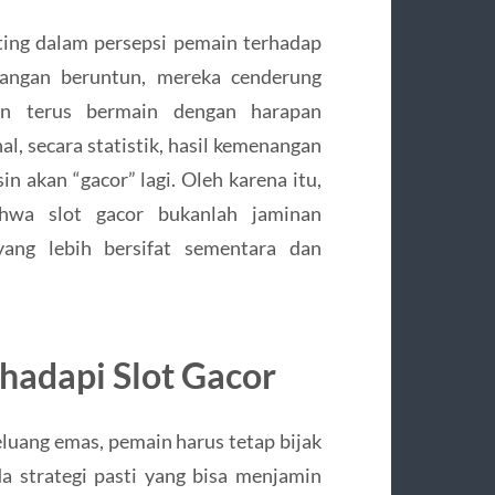
enting dalam persepsi pemain terhadap
nangan beruntun, mereka cenderung
an terus bermain dengan harapan
, secara statistik, hasil kemenangan
in akan “gacor” lagi. Oleh karena itu,
wa slot gacor bukanlah jaminan
ang lebih bersifat sementara dan
hadapi Slot Gacor
eluang emas, pemain harus tetap bijak
 strategi pasti yang bisa menjamin