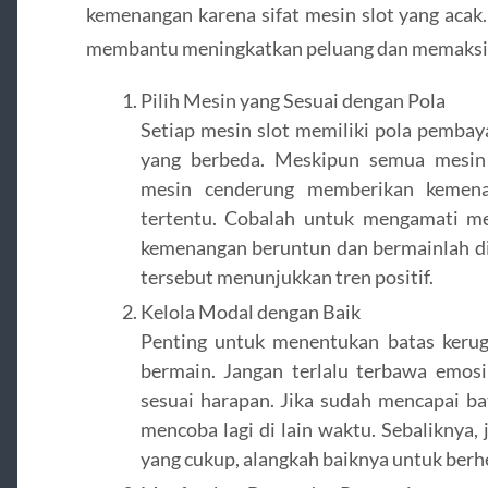
kemenangan karena sifat mesin slot yang acak
membantu meningkatkan peluang dan memaksi
Pilih Mesin yang Sesuai dengan Pola
Setiap mesin slot memiliki pola pembay
yang berbeda. Meskipun semua mesin
mesin cenderung memberikan kemenan
tertentu. Cobalah untuk mengamati m
kemenangan beruntun dan bermainlah di
tersebut menunjukkan tren positif.
Kelola Modal dengan Baik
Penting untuk menentukan batas keru
bermain. Jangan terlalu terbawa emosi
sesuai harapan. Jika sudah mencapai ba
mencoba lagi di lain waktu. Sebaliknya
yang cukup, alangkah baiknya untuk berh