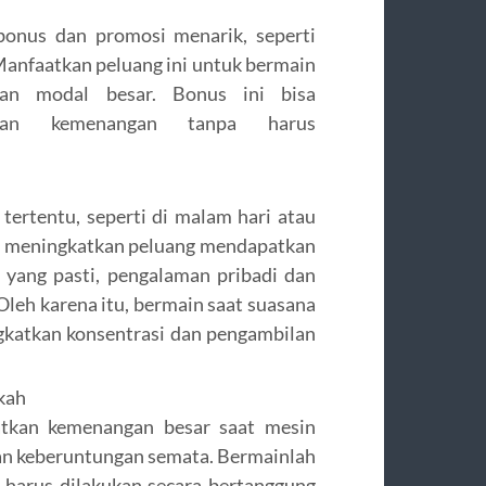
bonus dan promosi menarik, seperti
 Manfaatkan peluang ini untuk bermain
kan modal besar. Bonus ini bisa
tkan kemenangan tanpa harus
ertentu, seperti di malam hari atau
sa meningkatkan peluang mendapatkan
h yang pasti, pengalaman pribadi dan
Oleh karena itu, bermain saat suasana
katkan konsentrasi dan pengambilan
kah
tkan kemenangan besar saat mesin
kan keberuntungan semata. Bermainlah
i harus dilakukan secara bertanggung