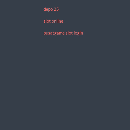
depo 25
slot online
pusatgame slot login