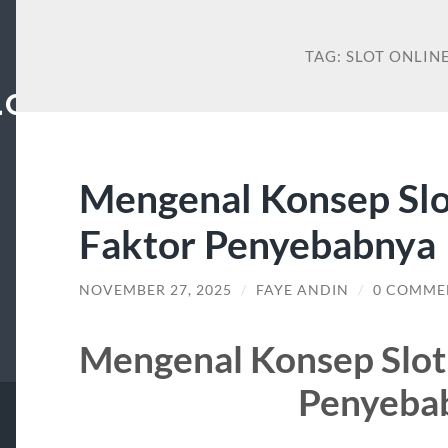
TAG:
SLOT ONLIN
.COM
Mengenal Konsep Slo
Faktor Penyebabnya
NOVEMBER 27, 2025
/
FAYE ANDIN
/
0 COMME
Mengenal Konsep Slot
Penyeba