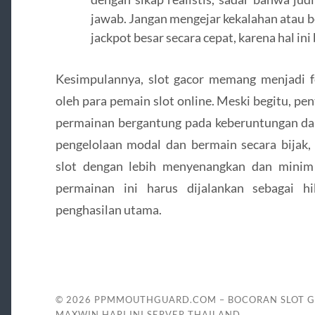
jawab. Jangan mengejar kekalahan atau
jackpot besar secara cepat, karena hal ini
Kesimpulannya, slot gacor memang menjadi f
oleh para pemain slot online. Meski begitu, pe
permainan bergantung pada keberuntungan d
pengelolaan modal dan bermain secara bijak
slot dengan lebih menyenangkan dan minim r
permainan ini harus dijalankan sebagai 
penghasilan utama.
© 2026
PPMMOUTHGUARD.COM – BOCORAN SLOT 
MAXWIN HARI INI SERVER THAILAND