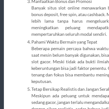
Manfaatkan Bonus dan Promosi
Banyak situs slot online menawarkan 
bonus deposit, free spin, atau cashback.
lebih lama tanpa harus mengeluar
meningkatkan peluang mendapa
mempertaruhkan seluruh modal sendiri.
Pahami Waktu Bermain yang Tepat
Beberapa pemain percaya bahwa waktu t
saat mesin belum banyak digunakan, bi
slot gacor. Meski tidak ada bukti ilmia
keberuntungan bisa jadi faktor penentu. 
tenang dan fokus bisa membantu mening
keputusan.
Tetap Bersikap Realistis dan Jangan Sera
Meskipun ada peluang untuk mendapa
sedang gacor, jangan terlalu mengandal
dengan sikap realistis, sadar bahwa jud