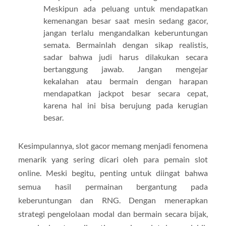
Meskipun ada peluang untuk mendapatkan
kemenangan besar saat mesin sedang gacor,
jangan terlalu mengandalkan keberuntungan
semata. Bermainlah dengan sikap realistis,
sadar bahwa judi harus dilakukan secara
bertanggung jawab. Jangan mengejar
kekalahan atau bermain dengan harapan
mendapatkan jackpot besar secara cepat,
karena hal ini bisa berujung pada kerugian
besar.
Kesimpulannya, slot gacor memang menjadi fenomena
menarik yang sering dicari oleh para pemain slot
online. Meski begitu, penting untuk diingat bahwa
semua hasil permainan bergantung pada
keberuntungan dan RNG. Dengan menerapkan
strategi pengelolaan modal dan bermain secara bijak,