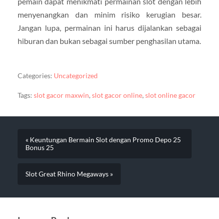
pemain dapat menikmati permainan slot dengan lebih
menyenangkan dan minim risiko kerugian besar.
Jangan lupa, permainan ini harus dijalankan sebagai
hiburan dan bukan sebagai sumber penghasilan utama.
Categories:
Uncategorized
Tags:
slot gacor maxwin
,
slot gacor online
,
slot online gacor
« Keuntungan Bermain Slot dengan Promo Depo 25
Bonus 25
Slot Great Rhino Megaways »