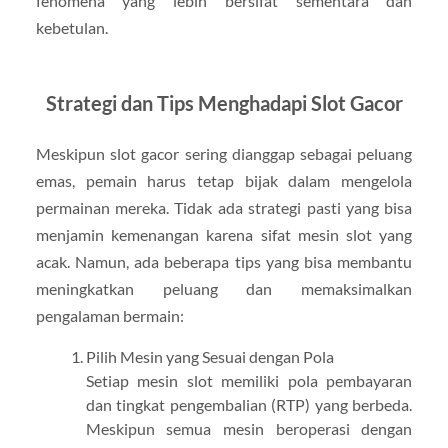
fenomena yang lebih bersifat sementara dan
kebetulan.
Strategi dan Tips Menghadapi Slot Gacor
Meskipun slot gacor sering dianggap sebagai peluang
emas, pemain harus tetap bijak dalam mengelola
permainan mereka. Tidak ada strategi pasti yang bisa
menjamin kemenangan karena sifat mesin slot yang
acak. Namun, ada beberapa tips yang bisa membantu
meningkatkan peluang dan memaksimalkan
pengalaman bermain:
Pilih Mesin yang Sesuai dengan Pola
Setiap mesin slot memiliki pola pembayaran
dan tingkat pengembalian (RTP) yang berbeda.
Meskipun semua mesin beroperasi dengan