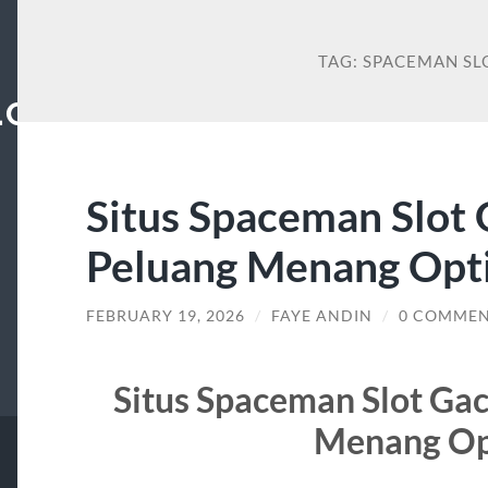
TAG:
SPACEMAN SL
.COM
Situs Spaceman Slot
Peluang Menang Opt
FEBRUARY 19, 2026
/
FAYE ANDIN
/
0 COMMEN
Situs Spaceman Slot Ga
Menang Op