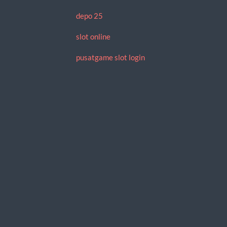
depo 25
slot online
pusatgame slot login