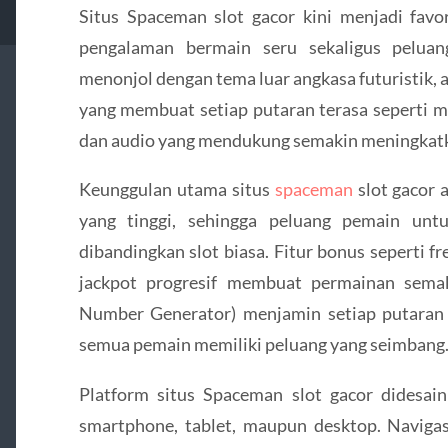
Situs Spaceman slot gacor kini menjadi favo
pengalaman bermain seru sekaligus pelua
menonjol dengan tema luar angkasa futuristik, 
yang membuat setiap putaran terasa seperti mis
dan audio yang mendukung semakin meningkatk
Keunggulan utama situs
spaceman
slot gacor 
yang tinggi, sehingga peluang pemain unt
dibandingkan slot biasa. Fitur bonus seperti fre
jackpot progresif membuat permainan sem
Number Generator) menjamin setiap putaran b
semua pemain memiliki peluang yang seimbang
Platform situs Spaceman slot gacor didesain
smartphone, tablet, maupun desktop. Naviga