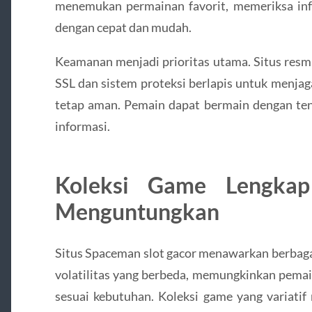
menemukan permainan favorit, memeriksa in
dengan cepat dan mudah.
Keamanan menjadi prioritas utama. Situs resmi
SSL dan sistem proteksi berlapis untuk menjaga
tetap aman. Pemain dapat bermain dengan ten
informasi.
Koleksi Game Lengkap
Menguntungkan
Situs Spaceman slot gacor menawarkan berbagai
volatilitas yang berbeda, memungkinkan pemai
sesuai kebutuhan. Koleksi game yang variati